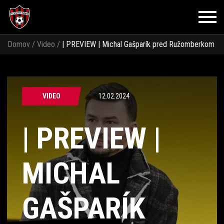
Domov
/
Video
/
| PREVIEW | Michal Gašparík pred Ružomberkom
VIDEO
12.02.2024
| PREVIEW |
MICHAL
GAŠPARÍK