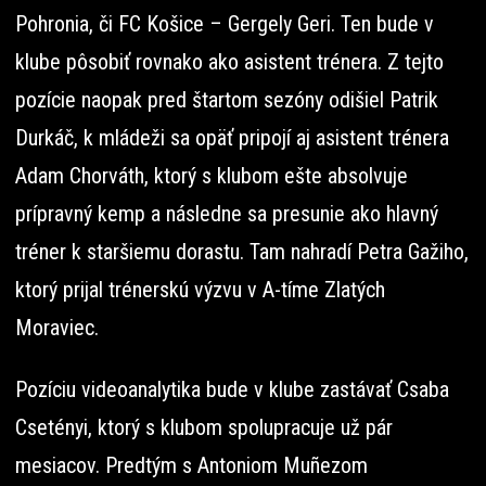
Pohronia, či FC Košice – Gergely Geri. Ten bude v
klube pôsobiť rovnako ako asistent trénera. Z tejto
pozície naopak pred štartom sezóny odišiel Patrik
Durkáč, k mládeži sa opäť pripojí aj asistent trénera
Adam Chorváth, ktorý s klubom ešte absolvuje
prípravný kemp a následne sa presunie ako hlavný
tréner k staršiemu dorastu. Tam nahradí Petra Gažiho,
ktorý prijal trénerskú výzvu v A-tíme Zlatých
Moraviec.
Pozíciu videoanalytika bude v klube zastávať Csaba
Csetényi, ktorý s klubom spolupracuje už pár
mesiacov. Predtým s Antoniom Muñezom