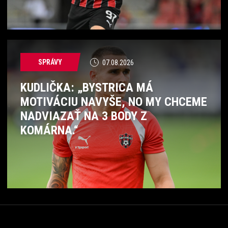
SPRÁVY
07.08.2026
KUDLIČKA: „BYSTRICA MÁ
MOTIVÁCIU NAVYŠE, NO MY CHCEME
NADVIAZAŤ NA 3 BODY Z
KOMÁRNA.“