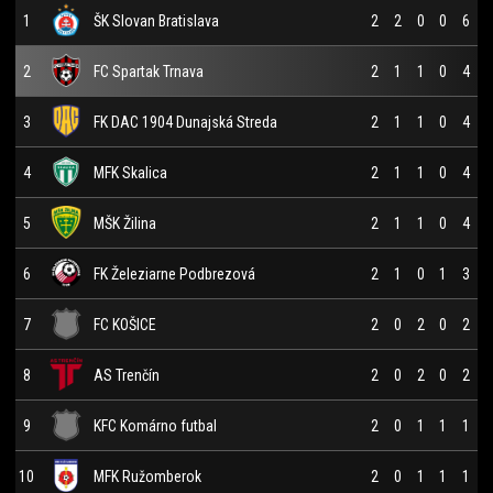
1
ŠK Slovan Bratislava
2
2
0
0
6
2
FC Spartak Trnava
2
1
1
0
4
3
FK DAC 1904 Dunajská Streda
2
1
1
0
4
4
MFK Skalica
2
1
1
0
4
5
MŠK Žilina
2
1
1
0
4
6
FK Železiarne Podbrezová
2
1
0
1
3
7
FC KOŠICE
2
0
2
0
2
8
AS Trenčín
2
0
2
0
2
9
KFC Komárno futbal
2
0
1
1
1
10
MFK Ružomberok
2
0
1
1
1