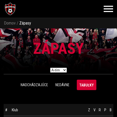
Domov
/
Zápasy
ZÁPASY
NADCHÁDZAJÚCE
NEDÁVNE
TABUĽKY
#
Klub
Z
V
R
P
B