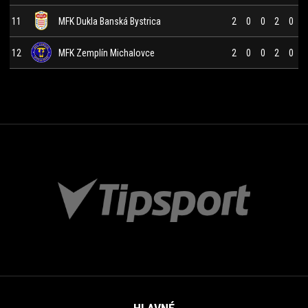
11
MFK Dukla Banská Bystrica
2
0
0
2
0
12
MFK Zemplín Michalovce
2
0
0
2
0