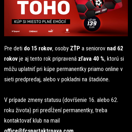
Pre deti
do 15 rokov
, osoby
ZŤP
a seniorov
nad 62
rokov
je aj tento rok pripravená
zľava 40 %
, ktorú si
môžu uplatniť pri kúpe permanentky priamo online v
sieti predpredaj, alebo v pokladni na štadióne.
V prípade zmeny statusu (dovŕšenie 16. alebo 62.
roku života) pri predĺžení permanentky, treba
kontaktovať klub na mail
office@fcspartaktrnava.com
.