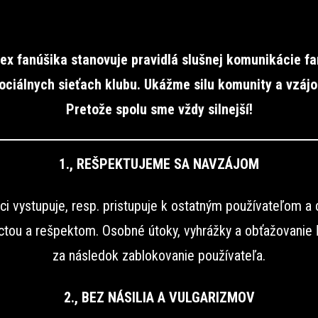
ex fanúšika stanovuje pravidlá slušnej komunikácie f
ociálnych sieťach klubu. Ukážme silu komunity a vzáj
Pretože spolu sme vždy silnejší!
1., REŠPEKTUJEME SA NAVZÁJOM
i vystupuje, resp. pristupuje k ostatným používateľom a
úctou a rešpektom. Osobné útoky, vyhrážky a obťažovanie 
za následok zablokovanie používateľa.
2., BEZ NÁSILIA A VULGARIZMOV