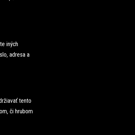
te iných
slo, adresa a
ržiavať tento
om, či hrubom