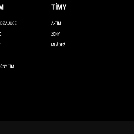
ÍM
TÍMY
DZAJÚCE
A-TÍM
E
ŽENY
Y
MLÁDEŽ
A
ČNÝ TÍM
E