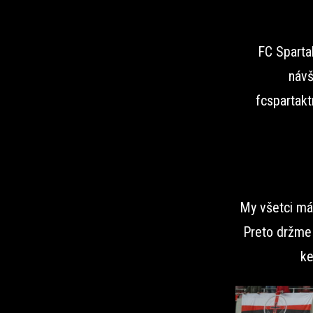
FC Sparta
návš
fcspartakt
My všetci má
Preto držme 
ke