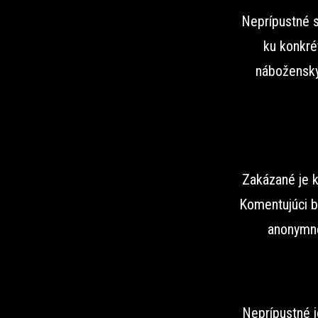
Neprípustné s
ku konkré
náboženský
Zakázané je k
Komentujúci b
anonymne
Neprípustné j