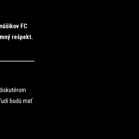
anúšikov FC
omný rešpekt.
 diskutérom
ľudí budú mať