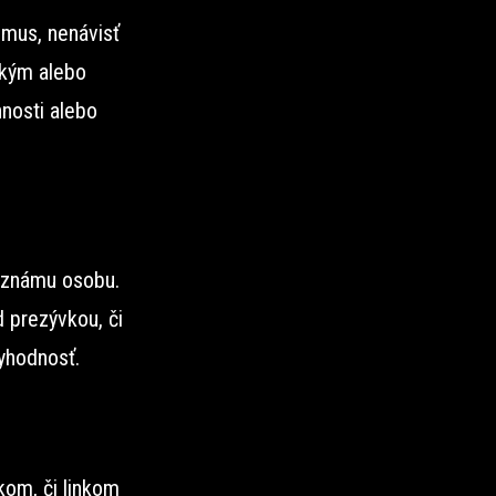
zmus, nenávisť
ckým alebo
nosti alebo
e známu osobu.
 prezývkou, či
yhodnosť.
kom, či linkom