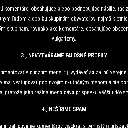
ú komentáre, obsahujúce alebo podnecujúce násilie, rasi
tnym ľuďom alebo ku skupinám obyvateľov, najmä k etni
m skupinám, rovnako ako komentáre, obsahujúce obscén
vulgarizmy.
3., NEVYTVÁRAME FALOŠNÉ PROFILY
omentovať v cudzom mene, t.j. vydávať sa za inú verejn
y mal vystupovať pod svojim skutočným menom a nie pod
, pretože jeho reálne meno dáva príspevku väčšiu dôver
4., NEŠÍRIME SPAM
e aj zahlcovanie komentárov viackrát s tým istým príspev