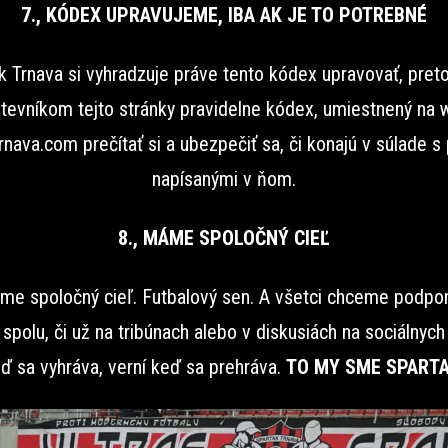
7., KÓDEX UPRAVUJEME, IBA AK JE TO POTREBNÉ
k Trnava si vyhradzuje práve tento kódex upravovať, pret
tevníkom tejto stránky pravidelne kódex, umiestnený na
rnava.com prečítať si a ubezpečiť sa, či konajú v súlade s 
napísanými v ňom.
8., MÁME SPOLOČNÝ CIEĽ
me spoločný cieľ. Futbalový sen. A všetci chceme podpor
spolu, či už na tribúnach alebo v diskusiách na sociálnych 
ď sa vyhráva, verní keď sa prehráva.
TO MY SME SPARTA