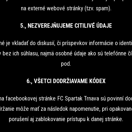
na externé webové stránky (tzv. spam).
5., NEZVEREJŇUJEME CITILIVÉ ÚDAJE
é je vkladať do diskusií, či príspevkov informácie o identi
 bez ich súhlasu, najmä osobné údaje ako sú telefónne čí
pod.
6., VŠETCI DODRŽIAVAME KÓDEX
 na facebookovej stránke FC Spartak Trnava sú povinní dod
ržanie môže mať za následok napomenutie, pri opakovan
porušení aj zablokovanie prístupu k danej stránke.