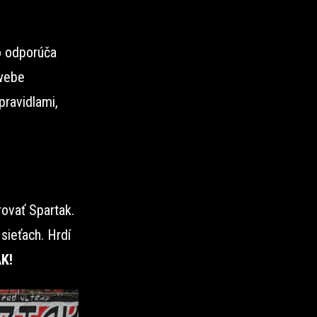
o odporúča
 webe
pravidlami,
ovať Spartak.
sieťach. Hrdí
K!