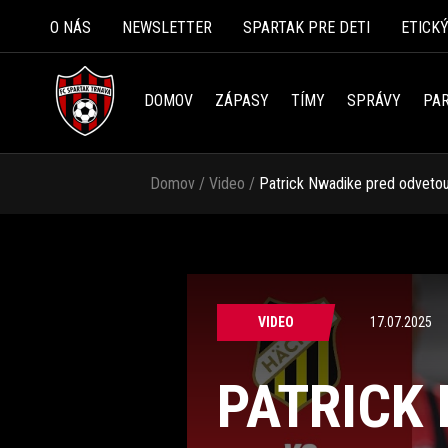
O NÁS
NEWSLETTER
SPARTAK PRE DETI
ETICK
DOMOV
ZÁPASY
TÍMY
SPRÁVY
PAR
Domov
/
Video
/
Patrick Nwadike pred odveto
VIDEO
17.07.2025
PATRICK