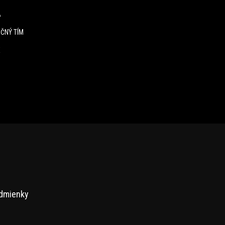
A
ČNÝ TÍM
E
dmienky