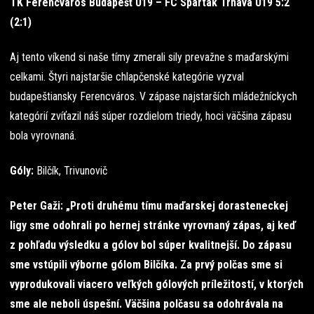
TK Ferencváros Budapešť U19 – FC Spartak Trnava U19 5:2
(2:1)
Aj tento víkend si naše tímy zmerali sily prevažne s maďarskými
celkami. Štyri najstaršie chlapčenské kategórie vyzval
budapeštiansky Ferencváros. V zápase najstarších mládežníckych
kategórií zvíťazil náš súper rozdielom triedy, hoci väčšina zápasu
bola vyrovnaná.
Góly:
Bilčík, Trivunovič
Peter Gaži: „Proti druhému tímu maďarskej dorasteneckej
ligy sme odohrali po hernej stránke vyrovnaný zápas, aj keď
z pohľadu výsledku a gólov bol súper kvalitnejší. Do zápasu
sme vstúpili výborne gólom Bilčíka. Za prvý polčas sme si
vyprodukovali viacero veľkých gólových príležitostí, v ktorých
sme ale neboli úspešní. Väčšina polčasu sa odohrávala na