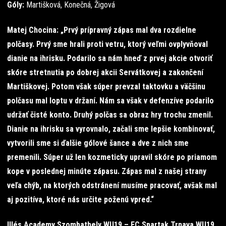
Góly:
Martišková, Konečná, Žigová
Matej Chocina: „Prvý prípravný zápas mal dva rozdielne
polčasy. Prvý sme hrali proti vetru, ktorý veľmi ovplyvňoval
dianie na ihrisku. Podarilo sa nám hneď z prvej akcie otvoriť
skóre stretnutia po dobrej akcii Servátkovej a zakončení
Martiškovej. Potom však súper prevzal taktovku a väčšinu
polčasu mal loptu v držaní. Nám sa však v defenzíve podarilo
udržať čisté konto. Druhý polčas sa obraz hry trochu zmenil.
Dianie na ihrisku sa vyrovnalo, začali sme lepšie kombinovať,
vytvorili sme si ďalšie gólové šance a dve z nich sme
premenili. Súper už len kozmeticky upravil skóre po priamom
kope v poslednej minúte zápasu. Zápas mal z našej strany
veľa chýb, na ktorých odstránení musíme pracovať, avšak mal
aj pozitíva, ktoré nás určite poženú vpred.“
Illés Academy Szombathely WU19 – FC Spartak Trnava WU19