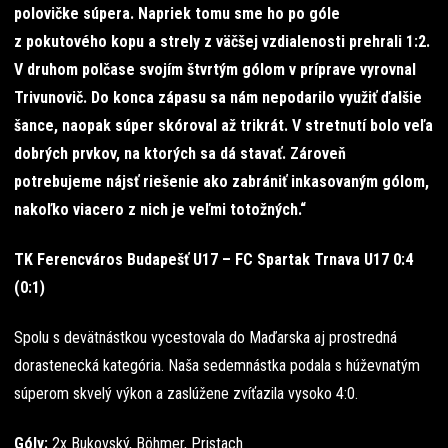
polovičke súpera. Napriek tomu sme ho po góle
z pokutového kopu a strely z väčšej vzdialenosti prehrali 1:2.
V druhom polčase svojím štvrtým gólom v príprave vyrovnal
Trivunovič. Do konca zápasu sa nám nepodarilo využiť ďalšie
šance, naopak súper skóroval až trikrát. V stretnutí bolo veľa
dobrých prvkov, na ktorých sa dá stavať. Zároveň
potrebujeme nájsť riešenie ako zabrániť inkasovaným gólom,
nakoľko viacero z nich je veľmi totožných.“
TK Ferencváros Budapešť U17 – FC Spartak Trnava U17 0:4
(0:1)
Spolu s devätnástkou vycestovala do Maďarska aj prostredná
dorastenecká kategória. Naša sedemnástka podala s húževnatým
súperom skvelý výkon a zaslúžene zvíťazila vysoko 4:0.
Góly:
2x Bukovský, Böhmer, Pristach