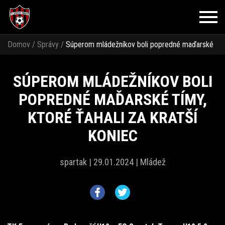
Domov
/
Správy
/
Súperom mládežníkov boli popredné maďarské
tímy, ktoré ťahali za kratší koniec
SÚPEROM MLÁDEŽNÍKOV BOLI
POPREDNÉ MAĎARSKÉ TÍMY,
KTORÉ ŤAHALI ZA KRATŠÍ
KONIEC
spartak |
29.01.2024 |
Mládež