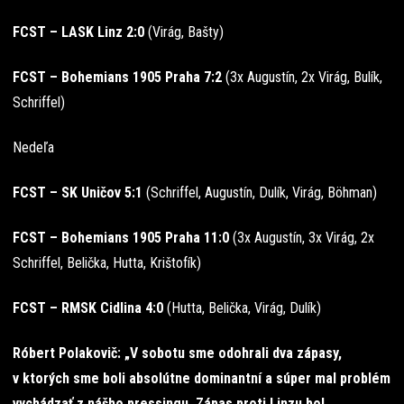
FCST – LASK Linz 2:0
(Virág, Bašty)
FCST – Bohemians 1905 Praha 7:2
(3x Augustín, 2x Virág, Bulík,
Schriffel)
Nedeľa
FCST – SK Uničov 5:1
(Schriffel, Augustín, Dulík, Virág, Böhman)
FCST – Bohemians 1905 Praha 11:0
(3x Augustín, 3x Virág, 2x
Schriffel, Belička, Hutta, Krištofík)
FCST – RMSK Cidlina 4:0
(Hutta, Belička, Virág, Dulík)
Róbert Polakovič: „V sobotu sme odohrali dva zápasy,
v ktorých sme boli absolútne dominantní a súper mal problém
vychádzať z nášho pressingu. Zápas proti Linzu bol