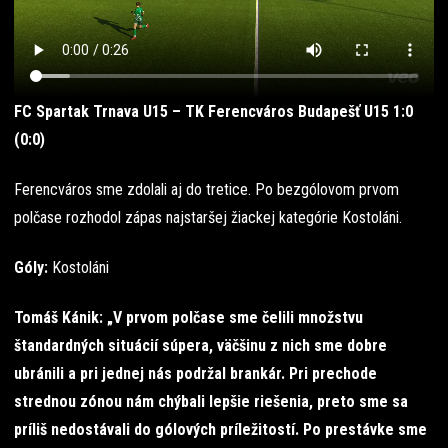
FC Spartak Trnava U15 – TK Ferencváros Budapešť U15 1:0
(0:0)
Ferencváros sme zdolali aj do tretice. Po bezgólovom prvom
polčase rozhodol zápas najstaršej žiackej kategórie Kostoláni.
Góly:
Kostoláni
Tomáš Kánik: „V prvom polčase sme čelili množstvu
štandardných situácií súpera, väčšinu z nich sme dobre
ubránili a pri jednej nás podržal brankár. Pri prechode
strednou zónou nám chýbali lepšie riešenia, preto sme sa
príliš nedostávali do gólových príležitostí. Po prestávke sme