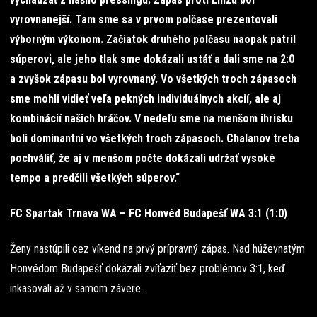
vyrovnanejší. Tam sme sa v prvom polčase prezentovali
výborným výkonom. Začiatok druhého polčasu naopak patril
súperovi, ale jeho tlak sme dokázali ustáť a dali sme na 2:0
a zvyšok zápasu bol vyrovnaný. Vo všetkých troch zápasoch
sme mohli vidieť veľa pekných individuálnych akcií, ale aj
kombinácií našich hráčov. V nedeľu sme na menšom ihrisku
boli dominantní vo všetkých troch zápasoch. Chalanov treba
pochváliť, že aj v menšom počte dokázali udržať vysoké
tempo a predčili všetkých súperov.“
FC Spartak Trnava WA – FC Honvéd Budapešť WA 3:1 (1:0)
Ženy nastúpili cez víkend na prvý prípravný zápas. Nad húževnatým
Honvédom Budapešť dokázali zvíťaziť bez problémov 3:1, keď
inkasovali až v samom závere.