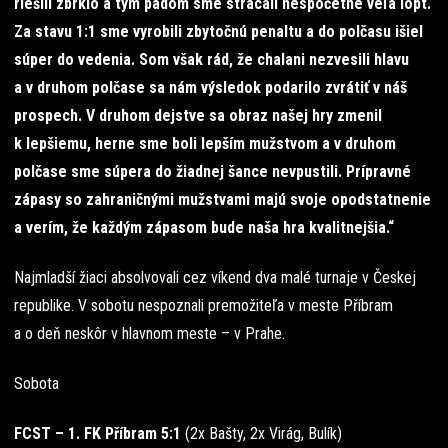
riešili zbrklo a tým pádom sme strácali nespočetne veľa lôpt.
Za stavu 1:1 sme vyrobili zbytočnú penaltu a do polčasu išiel
súper do vedenia. Som však rád, že chalani nezvesili hlavu
a v druhom polčase sa nám výsledok podarilo zvrátiť v náš
prospech. V druhom dejstve sa obraz našej hry zmenil
k lepšiemu, herne sme boli lepším mužstvom a v druhom
polčase sme súpera do žiadnej šance nevpustili. Prípravné
zápasy so zahraničnými mužstvami majú svoje opodstatnenie
a verím, že každým zápasom bude naša hra kvalitnejšia.“
Najmladší žiaci absolvovali cez víkend dva malé turnaje v Českej
republike. V sobotu nespoznali premožiteľa v meste Příbram
a o deň neskôr v hlavnom meste – v Prahe.
Sobota
FCST – 1. FK Příbram 5:1
(2x Bašty, 2x Virág, Bulík)