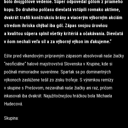
bolo dvojgólové vedenie. Súper odpovedal gólom z priameho
kopu. Do druhého polčasu dievčatá vstúpili rovnako aktívne,
dvakrát trafili konštrukciu brány a viacerým výborným akciám
stredom ihriska chýbal iba gól. Zápas svojou úrovňou
a kvalitou súpera splnil všetky kritériá a očakávania. Dievčatá
v ňom nechali veľa síl a za výborný výkon im ďakujeme.“
Ešte pred víkendovým prípravným zápasom absolvovali naše žiačky
“neoficiálne“ halové majstrovstvá Slovenska v Krupine, kde si
počínali mimoriadne suverénne. Spartak sa po dominantných
výkonoch zaslúžene tešil zo zisku trofeje. S výnimkou remízy
v skupine s Prešovom, nezaváhali naše žiačky ani raz, pričom
inkasovali iba dvakrát. Najužitočnejšou hráčkou bola Michaela
Hudecová.
Skupina: