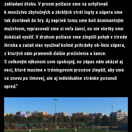
zakladaní útoku. V prvom polčase sme sa uchyľovali
k množstvu zbytočných a zbrklých strát lopty a súpera sme
tak dostávali do hry. Aj napriek tomu sme boli dominantným
mužstvom, vypracovali sme si veľa šancí, no nie všetky sme
dokázali využiť. V druhom polčase sme zlepšili pohyb v strede
ihriska a začali viac využívať kolmé prihrávky ob-líniu súpera,
z ktorých nám pramenili ďalšie prečíslenia a šance.
S celkovým výkonom som spokojný, no zápas nám ukázal aj
veci, ktoré musíme v tréningovom procese zlepšiť, aby sme
sa znovu po tímovej, ale aj individuálne stránke posunuli
vpred.“