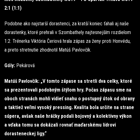
2:1 (1:1)
Podobne ako najstarší dorastenci, za kratší koniec ťahali aj naše
dorastenky, ktoré prehrali v Szombathely najtesnejším rozdielom
1:2. Trénerka Viktória Čeriová hrala zápas za ženy proti Honvédu,
a preto stretnutie zhodnotil Matúš Pavlovčík.
Góly:
Pekárová
Matúš Pavlovčík: „V tomto zápase sa stretli dva celky, ktoré
sa prezentovali podobným štýlom hry. Počas zápasu sme na
oboch stranách mohli vidieť snahu o postupný útok od obrany
a taktiež veľmi vysoký pressing. Kvalita bola určite na strane
súpera, avšak naše hráčky podali bojovný a kolektívny výkon
a vďaka tomu sa dokázali rovnať maďarskému lídrovi
dorasteneckej ligy.“