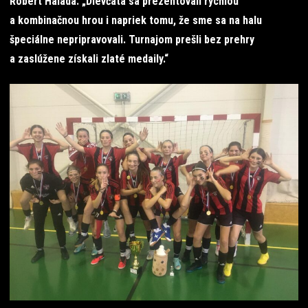
Róbert Halada: „Dievčatá sa prezentovali rýchlou
a kombinačnou hrou i napriek tomu, že sme sa na halu
špeciálne nepripravovali. Turnajom prešli bez prehry
a zaslúžene získali zlaté medaily.“