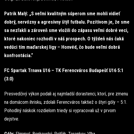
Patrik Malý: „S veľmi kvalitným súperom sme mohli vidieť
dobrý, nervózny a agresívny štýl futbalu. Pozitívom je, že sme
sa nezľakli a zároveň sme vložili do zápasu veľmi dobré veci,
ktoré nakoniec rozhodli v náš prospech. O týždeň nás čaká
vedúci tím maďarskej ligy – Honvéd, čo bude veľmi dobrá
konfrontácia.“
FC Spartak Trnava U16 – TK Ferencváros Budapešť U16 5:1
(3:0)
Presvedčivý výkon podali aj najmladší dorastenci, ktorí, pre zmenu
na domácom ihrisku, zdolali Ferencváros taktiež o štyri góly – 5:1.
Pohodlný náskok rozdielom triedy si vypracovali už v prvom
dejstve.
Góly:
Flimmel, Benkovský, Polťák, Terenkov, Vlha