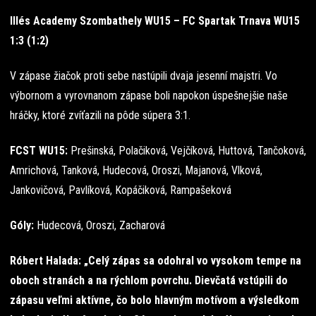
Illés Academy Szombathely WU15 – FC Spartak Trnava WU15
1:3 (1:2)
V zápase žiačok proti sebe nastúpili dvaja jesenní majstri. Vo
výbornom a vyrovnanom zápase boli napokon úspešnejšie naše
hráčky, ktoré zvíťazili na pôde súpera 3:1.
FCST WU15:
Prešinská, Polačiková, Vejčíková, Huttová, Tančoková,
Amrichová, Tanková, Hudecová, Oroszi, Majanová, Vlková,
Jankovičová, Pavlíková, Kopáčiková, Rampašeková
Góly:
Hudecová, Oroszi, Zacharová
Róbert Halada: „Celý zápas sa odohral vo vysokom tempe na
oboch stranách a na rýchlom povrchu. Dievčatá vstúpili do
zápasu veľmi aktívne, čo bolo hlavným motívom a výsledkom