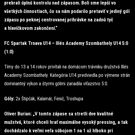
prebrali úplnú kontrolu nad zápasom. Boli sme lepší vo
všetkých činnostiach, čo sa nám podarilo pretaviť v jediný gól
zápasu po peknej centrovanej prihrávke na zadnú tyč
a hlavičkovom zakončení.“
FC Spartak Trnava U14 – Illés Academy Szombathely U14 5:0
(1:0)
Tímy do 13 a 14 rokov privítali na domácom trávniku družstvá Illés
Academy Szombathely. Kategória U14 predviedla po výmene strán
dominantný výkon a štyrmi gólmi zariadila víťazstvo 5:0.
Góly:
2x Štipčák, Kalamár, Fenič, Troshupa
Oliver Burian: „V tomto zápase sa stretli dve kvalitné
mužstvá, ktoré chceli hrať maximálne vysoký pressing, a tak
dochádzalo k veľmi veľa súbojom 1 na 1 už hlboko pri