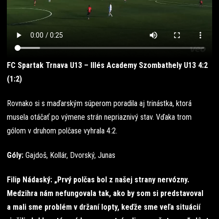
FC Spartak Trnava U13 – Illés Academy Szombathely U13 4:2
(1:2)
Rovnako si s maďarským súperom poradila aj trinástka, ktorá
musela otáčať po výmene strán nepriaznivý stav. Vďaka trom
gólom v druhom polčase vyhrala 4:2.
Góly:
Gajdoš, Kollár, Dvorský, Junas
Filip Nádaský: „Prvý polčas bol z našej strany nervózny.
Medzihra nám nefungovala tak, ako by som si predstavoval
a mali sme problém v držaní lopty, keďže sme veľa situácií