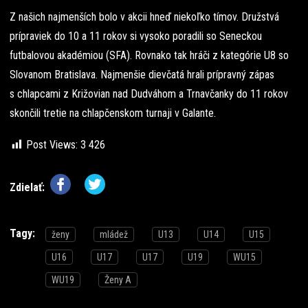
Z našich najmenších bolo v akcii hneď niekoľko tímov. Družstvá
prípraviek do 10 a 11 rokov si vysoko poradili so Seneckou
futbalovou akadémiou (SFA). Rovnako tak hráči z kategórie U8 so
Slovanom Bratislava. Najmenšie dievčatá hrali prípravný zápas
s chlapcami z Križovian nad Dudváhom a Trnavčanky do 11 rokov
skončili tretie na chlapčenskom turnaji v Galante.
Post Views:
3 426
Zdielať:
Tagy:
ženy
mládež
U13
U14
U15
U16
U17
U17
U19
WU15
WU19
Ženy A