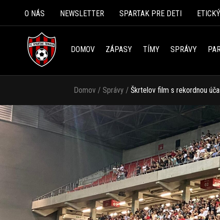
O NÁS
NEWSLETTER
SPARTAK PRE DETI
ETICK
DOMOV
ZÁPASY
TÍMY
SPRÁVY
PAR
Domov
/
Správy
/
Škrtelov film s rekordnou úč