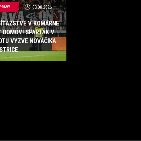
PRÁVY
03.08.2026
VÍŤAZSTVE V KOMÁRNE
Ť DOMOV! SPARTAK V
OTU VYZVE NOVÁČIKA
STRICE