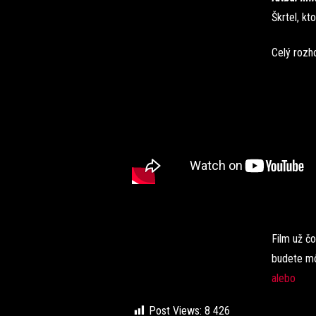
Škrtel, kt
Celý rozh
Film už čo
budete mô
alebo
Post Views:
8 426