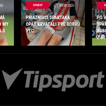
26
SPRÁVY
04.08.2026
S
 MÁ
PRIAZNIVCI SPARTAKA
PO 
O MY
OPÄŤ KRVÁCALI PRE DOBRÚ
SPÄ
A 3
VEC
SOB
Z BY