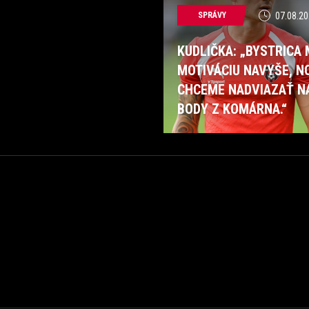
SPRÁVY
07.08.20
KUDLIČKA: „BYSTRICA
MOTIVÁCIU NAVYŠE, N
CHCEME NADVIAZAŤ N
BODY Z KOMÁRNA.“