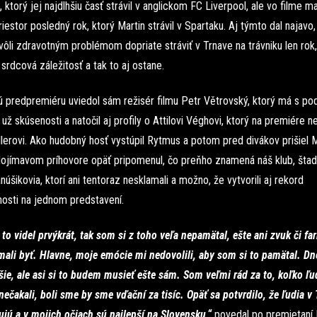
 ktorý jej najdlhšiu časť strávil v anglickom FC Liverpool, ale vo filme m
riestor posledný rok, ktorý Martin strávil v Spartaku. Aj týmto dal najavo,
ôli zdravotným problémom dopriate stráviť v Trnave na trávniku len rok,
 srdcová záležitosť a tak to aj ostane.
ú predpremiéru uviedol sám režisér filmu Petr Větrovský, ktorý má s p
ž skúsenosti a natočil aj profily o Attilovi Véghovi, ktorý na premiére ne
lerovi. Ako hudobný hosť vystúpil Rytmus a potom pred divákov prišiel M
 dojímavom príhovore opäť pripomenul, čo preňho znamená náš klub, štad
núšikovia, ktorí ani tentoraz nesklamali a možno, že vytvorili aj rekord
nosti na jednom predstavení.
o videl prvýkrát, tak som si z toho veľa nepamätal, ešte ani zvuk či fa
 mali byť. Hlavne, moje emócie mi nedovolili, aby som si to pamätal. Dn
šie, ale asi si to budem musieť ešte sám. Som veľmi rád za to, koľko ľud
ečakali, boli sme by sme vďační za tisíc. Opäť sa potvrdilo, že ľudia v
ujú a v mojich očiach sú najlepší na Slovensku,“
povedal po premietaní 