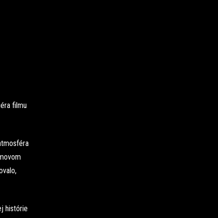
éra filmu
 atmosféra
ilmovom
ovalo,
j histórie