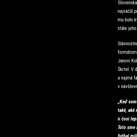
Slovenska,
najväčší p
mu bolo kv
stále jeho
Slávnostn
formátom u
Janovi Kol
Škrtel. V
a najmä fa
v návštev
„Keď som t
také, aké
o čosi lep
Toto sme n
futbal mil