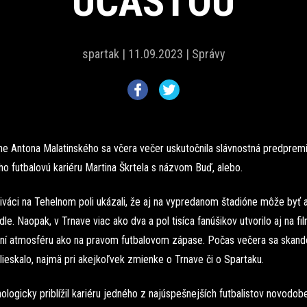
ÚČASŤOU
spartak |
11.09.2023 |
Správy
ne Antona Malatinského sa včera večer uskutočnila slávnostná predpremi
o futbalovú kariéru Martina Škrtela s názvom Buď, alebo.
diváci na Tehelnom poli ukázali, že aj na vypredanom štadióne môže byť
dle. Naopak, v Trnave viac ako dva a pol tisíca fanúšikov utvorilo aj na f
ní atmosféru ako na pravom futbalovom zápase. Počas večera sa skand
tlieskalo, najmä pri akejkoľvek zmienke o Trnave či o Spartaku.
ologicky priblížil kariéru jedného z najúspešnejších futbalistov novodobe