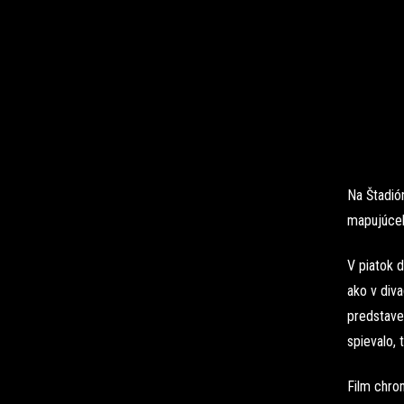
Na Štadió
mapujúceh
V piatok 
ako v diva
predstave
spievalo, 
Film chron