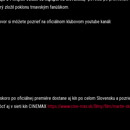
orý zložil poklonu trnavským fanúšikom.
ovor si môžete pozrieť na oficiálnom klubovom youtube kanáli:
skoro po oficiálnej premiére dostane aj kín po celom Slovensku a pozrie
cť aj v sieti kín CINEMAX
https://www.cine-max.sk/filmy/film/martin-sk