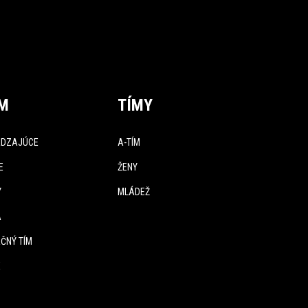
ÍM
TÍMY
DZAJÚCE
A-TÍM
E
ŽENY
Y
MLÁDEŽ
A
ČNÝ TÍM
E