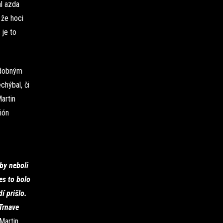
al azda
 že hoci
 je to
odobným
chýbal, či
artin
ión
rby neboli
es to bolo
í prišlo.
 Trnave
Martin