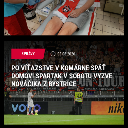
SPRÁVY
03.08.2026
PO VÍŤAZSTVE V KOMÁRNE SPÄŤ
DOMOV! SPARTAK V SOBOTU VYZVE
NOVÁČIKA Z BYSTRICE