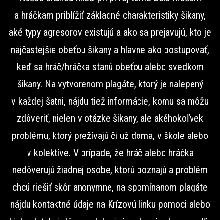
a hráčkam priblížiť základné charakteristiky šikany,
aké typy agresorov existujú a ako sa prejavujú, kto je
najčastejšie obeťou šikany a hlavne ako postupovať,
keď sa hráč/hráčka stanú obeťou alebo svedkom
šikany. Na vytvorenom plagáte, ktorý je nalepený
v každej šatni, nájdu tiež informácie, komu sa môžu
zdôveriť, nielen v otázke šikany, ale akéhokoľvek
problému, ktorý prežívajú či už doma, v škole alebo
v kolektíve. V prípade, že hráč alebo hráčka
nedôverujú žiadnej osobe, ktorú poznajú a problém
chcú riešiť skôr anonymne, na spomínanom plagáte
nájdu kontaktné údaje na Krízovú linku pomoci alebo