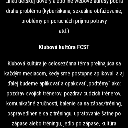
Linku detskej dôvery alebo iné webové adresy podľa
druhu problému (kyberšikana, sexuálne obťažovanie,
problémy pri poruchách príjmu potravy
atď.)
Klubová kultúra FCST
Klubová kultúra je celosezónna téma prelínajúca sa
každým mesiacom, kedy sme postupne aplikovali a aj
ďalej budeme aplikovať a opakovať „podtémy“ ako:
pozdrav svojich trénerov, pozdrav cudzích trénerov,
komunikačné zručnosti, balenie sa na zápas/tréning,
ospravedlnenie sa z tréningu, upratovanie šatne po
zápase alebo tréningu, jedlo po zápase, kultúra