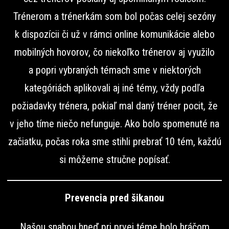
Trénerom a trénerkám som bol počas celej sezóny
k dispozícii či už v rámci online komunikácie alebo
mobilných hovorov, čo niekoľko trénerov aj využilo
a popri vybraných témach sme v niektorých
kategóriách aplikovali aj iné témy, vždy podľa
požiadavky trénera, pokiaľ mal daný tréner pocit, že
v jeho tíme niečo nefunguje. Ako bolo spomenuté na
začiatku, počas roka sme stihli prebrať 10 tém, každú
si môžeme stručne popísať.
Prevencia pred šikanou
Našou snahou hneď pri prvej téme bolo hráčom