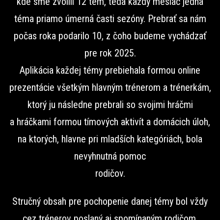
kde sme zvolili 12 tém, teda každý mesiac jedna
téma priamo úmerná časti sezóny. Prebrať sa nám
počas roka podarilo 10, z čoho budeme vychádzať
pre rok 2025.
Aplikácia každej témy prebiehala formou online
prezentácie všetkým hlavným trénerom a trénerkám,
ktorý ju následne prebrali so svojimi hráčmi
a hráčkami formou tímových aktivít a domácich úloh,
na ktorých, hlavne pri mladších kategóriách, bola
nevyhnutná pomoc
rodičov.
Stručný obsah pre pochopenie danej témy bol vždy
cez trénerov poslaný aj spomínaným rodičom.