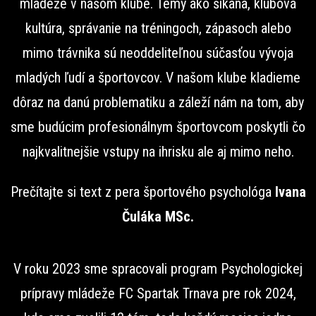
mládeže v našom klube. Témy ako šikana, klubová
kultúra, správanie na tréningoch, zápasoch alebo
mimo trávnika sú neoddeliteľnou súčasťou vývoja
mladých ľudí a športovcov. V našom klube kladieme
dôraz na danú problematiku a záleží nám na tom, aby
sme budúcim profesionálnym športovcom poskytli čo
najkvalitnejšie vstupy na ihrisku ale aj mimo neho.
Prečítajte si text z pera športového psychológa
Ivana
Čuláka MSc.
V roku 2023 sme spracovali program Psychologickej
prípravy mládeže FC Spartak Trnava pre rok 2024,