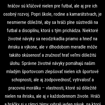
hráčov sú kľúčové nielen pre futbal, ale aj pre ich
osobný rozvoj. Popri škole, rodine a kamarátstvach, je
nesmierne dôležité, aby sa hráči plne sústredili na
futbal a disciplínu, ktorá s tým prichádza. Niektoré
životné návyky sa neodzrkadlia priamo a hneď na
ihrisku a výkone, ale v dlhodobom meradle môže
takáto skúsenosť a zručnosť hrať veľmi dôležitú
úlohu. Správne životné návyky pomáhajú našim
mladým športovcom zlepšovať nielen ich športové
schopnosti, ale aj zodpovednosť, vytrvalosť a
pracovnú morálku – vlastnosti, ktoré sú dôležité
nielen na ihrisku, ale aj v každodennom živote. Hráči
a hráčky si v rámci témy vybrali jeden návyk, na ktorý