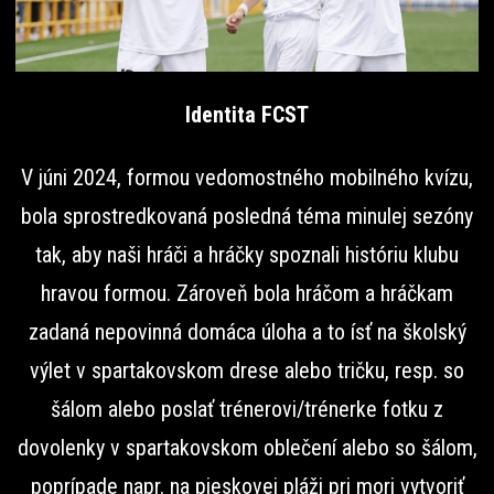
Identita FCST
V júni 2024, formou vedomostného mobilného kvízu,
bola sprostredkovaná posledná téma minulej sezóny
tak, aby naši hráči a hráčky spoznali históriu klubu
hravou formou. Zároveň bola hráčom a hráčkam
zadaná nepovinná domáca úloha a to ísť na školský
výlet v spartakovskom drese alebo tričku, resp. so
šálom alebo poslať trénerovi/trénerke fotku z
dovolenky v spartakovskom oblečení alebo so šálom,
poprípade napr. na pieskovej pláži pri mori vytvoriť