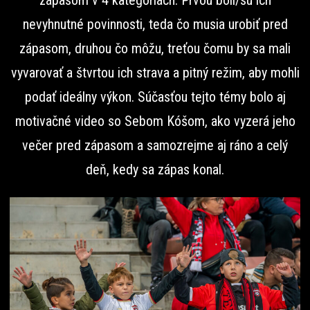
zápasom v 4 kategóriách. Prvou boli/sú ich
nevyhnutné povinnosti, teda čo musia urobiť pred
zápasom, druhou čo môžu, treťou čomu by sa mali
vyvarovať a štvrtou ich strava a pitný režim, aby mohli
podať ideálny výkon. Súčasťou tejto témy bolo aj
motivačné video so Sebom Kóšom, ako vyzerá jeho
večer pred zápasom a samozrejme aj ráno a celý
deň, kedy sa zápas konal.