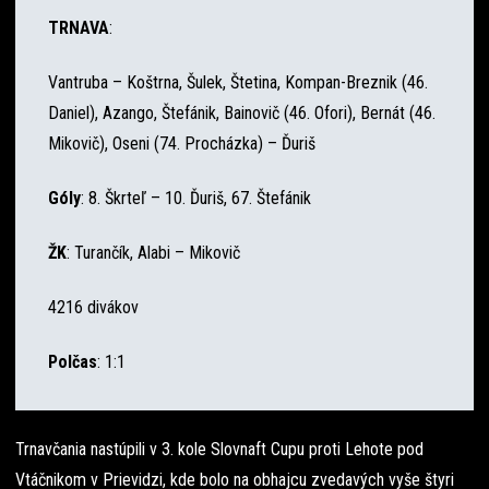
TRNAVA
:
Vantruba – Koštrna, Šulek, Štetina, Kompan-Breznik (46.
Daniel), Azango, Štefánik, Bainovič (46. Ofori), Bernát (46.
Mikovič), Oseni (74. Procházka) – Ďuriš
Góly
: 8. Škrteľ – 10. Ďuriš, 67. Štefánik
ŽK
: Turančík, Alabi – Mikovič
4216 divákov
Polčas
: 1:1
Trnavčania nastúpili v 3. kole Slovnaft Cupu proti Lehote pod
Vtáčnikom v Prievidzi, kde bolo na obhajcu zvedavých vyše štyri