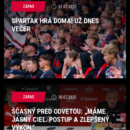
ZÁPAS
31.07.2025
SPARTAK HRÁ DOMA! UŽ DNES
VEČER
ZÁPAS
30.07.2025
ŠČASNÝ PRED ODVETOU: „MÁME
JASNÝ CIEĽ. POSTUP A ZLEPŠENÝ
VÝKON.“