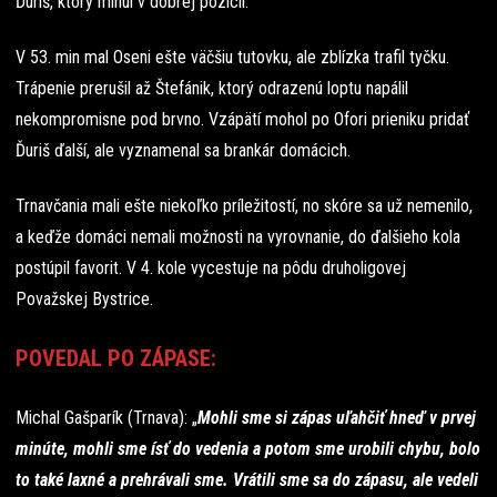
Ďuriš, ktorý minul v dobrej pozícii.
V 53. min mal Oseni ešte väčšiu tutovku, ale zblízka trafil tyčku.
Trápenie prerušil až Štefánik, ktorý odrazenú loptu napálil
nekompromisne pod brvno. Vzápätí mohol po Ofori prieniku pridať
Ďuriš ďalší, ale vyznamenal sa brankár domácich.
Trnavčania mali ešte niekoľko príležitostí, no skóre sa už nemenilo,
a keďže domáci nemali možnosti na vyrovnanie, do ďalšieho kola
postúpil favorit. V 4. kole vycestuje na pôdu druholigovej
Považskej Bystrice.
POVEDAL PO ZÁPASE:
Michal Gašparík (Trnava): „
Mohli sme si zápas uľahčiť hneď v prvej
minúte, mohli sme ísť do vedenia a potom sme urobili chybu, bolo
to také laxné a prehrávali sme. Vrátili sme sa do zápasu, ale vedeli