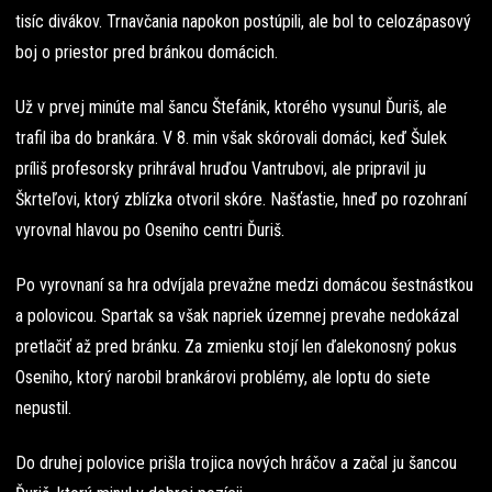
tisíc divákov. Trnavčania napokon postúpili, ale bol to celozápasový
boj o priestor pred bránkou domácich.
Už v prvej minúte mal šancu Štefánik, ktorého vysunul Ďuriš, ale
trafil iba do brankára. V 8. min však skórovali domáci, keď Šulek
príliš profesorsky prihrával hruďou Vantrubovi, ale pripravil ju
Škrteľovi, ktorý zblízka otvoril skóre. Našťastie, hneď po rozohraní
vyrovnal hlavou po Oseniho centri Ďuriš.
Po vyrovnaní sa hra odvíjala prevažne medzi domácou šestnástkou
a polovicou. Spartak sa však napriek územnej prevahe nedokázal
pretlačiť až pred bránku. Za zmienku stojí len ďalekonosný pokus
Oseniho, ktorý narobil brankárovi problémy, ale loptu do siete
nepustil.
Do druhej polovice prišla trojica nových hráčov a začal ju šancou