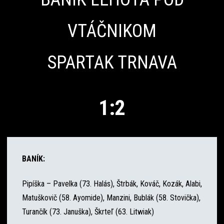
VTÁČNIKOM
SPARTAK TRNAVA
1:2
BANÍK:
Pipíška – Pavelka (73. Halás), Štrbák, Kováč, Kozák, Alabi,
Matuškovič (58. Ayomide), Manzini, Bublák (58. Stovička),
Turančík (73. Januška), Škrteľ (63. Litwiak)