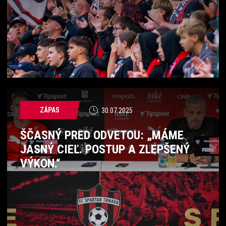
ZÁPAS
30.07.2025
ŠČASNÝ PRED ODVETOU: „MÁME
JASNÝ CIEĽ. POSTUP A ZLEPŠENÝ
VÝKON.“