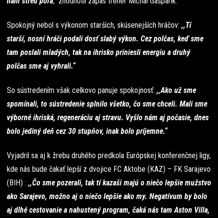
nám stred poľa
,“ zhodnotil zápas tréner Michal Gašparík.
Spokojný nebol s výkonom starších, skúsenejších hráčov:
,,Tí
starší, nosní hráči podali dosť slabý výkon. Cez polčas, keď sme
tam poslali mladých, tak na ihrisko priniesli energiu a druhý
polčas sme aj vyhrali.“
So sústredením však celkovo panuje spokojnosť:
,,Ako už sme
spomínali, to sústredenie splnilo všetko, čo sme chceli. Mali sme
výborné ihriská, regeneráciu aj stravu. Vyšlo nám aj počasie, dnes
bolo jediný deň cez 30 stupňov, inak bolo príjemne.“
Vyjadril sa aj k žrebu druhého predkola Európskej konferenčnej ligy,
kde nás bude čakať lepší z dvojice FC Aktobe (KAZ) – FK Sarajevo
(BIH) :
,,Čo sme pozerali, tak tí kazaši majú o niečo lepšie mužstvo
ako Sarajevo, možno aj o niečo lepšie ako my. Negatívum by bolo
aj dlhé cestovanie a nahustený program, čaká nás tam Aston Villa,