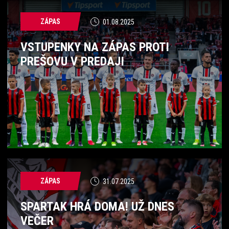
ZÁPAS
01.08.2025
VSTUPENKY NA ZÁPAS PROTI
PREŠOVU V PREDAJI
ZÁPAS
31.07.2025
SPARTAK HRÁ DOMA! UŽ DNES
VEČER