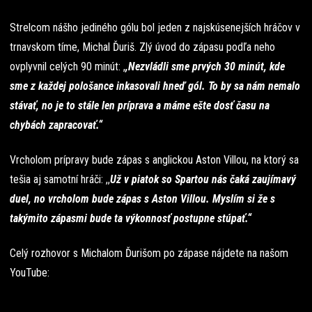
Strelcom nášho jediného gólu bol jeden z najskúsenejších hráčov v
trnavskom tíme, Michal Ďuriš. Zlý úvod do zápasu podľa neho
ovplyvnil celých 90 minút: ,
,Nezvládli sme prvých 30 minút, kde
sme z každej pološance inkasovali hneď gól. To by sa nám nemalo
stávať, no je to stále len príprava a máme ešte dosť času na
chybách zapracovať.“
Vrcholom prípravy bude zápas s anglickou Aston Villou, na ktorý sa
tešia aj samotní hráči: ,,
Už v piatok so Spartou nás čaká zaujímavý
duel, no vrcholom bude zápas s Aston Villou. Myslím si že s
takýmito zápasmi bude ta výkonnosť postupne stúpať.“
Celý rozhovor s Michalom Ďurišom po zápase nájdete na našom
YouTube: