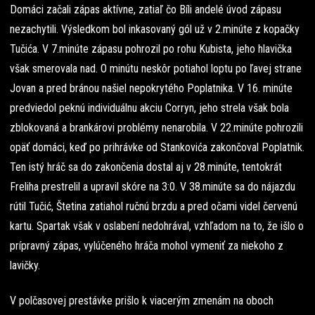
Domáci začali zápas aktívne, zatiaľ čo Bíli andelé úvod zápasu
nezachytili. Výsledkom bol inkasovaný gól už v 2.minúte z kopačky
Tučića. V 7.minúte zápasu pohrozil po rohu Kubista, jeho hlavička
však smerovala nad. O minútu neskôr potiahol loptu po ľavej strane
Jovan a pred bránou našiel nepokrytého Poplatnika. V 16. minúte
predviedol peknú individuálnu akciu Corryn, jeho strela však bola
zblokovaná a brankárovi problémy nenarobila. V 22.minúte pohrozili
opäť domáci, keď po prihrávke od Stankovića zakončoval Poplatnik.
Ten istý hráč sa do zakončenia dostal aj v 28.minúte, tentokrát
Freliha prestrelil a upravil skóre na 3:0. V 38.minúte sa do nájazdu
rútil Tučić, Štetina zatiahol ručnú brzdu a pred očami videl červenú
kartu. Spartak však v oslabení nedohrával, vzhľadom na to, že išlo o
prípravný zápas, vylúčeného hráča mohol vymeniť za niekoho z
lavičky.
V polčasovej prestávke prišlo k viacerým zmenám na oboch