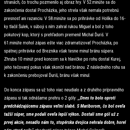
stranách, čo trochu pozmenilo aj obraz hry. V 52.minúte sa do
zakončenia dostal Procházka, jeho strela však nemala potrebnú
presnosť ani razanciu. V 58.minúte sa po prihrávke od Holíka do 16-
ky tlačil Šulek, v súboji s ním zahral rukou Miguel a bol z toho
pokutový kop, ktorý s prehľadom premenil Michal Ďuriš. V
61.minúte mohol zápas ešte viac zdramatizovať Procházka, po
spätnej prihrávke od Breznika však tesne minul bránu súpera.
Zhruba 10 minút pred koncom sa k hlavičke po rohu dostal Kurej,
jeho tečovaný pokus však skončil nad bránou. Z následného rohu sa
k zakončeniu prebojoval Ďuriš, bránu však minul.
Do konca zápasu sa už toho viac neudialo a z druhého prípravného
zápasu si tak odnášame prehru o 2 góly:
,,Dnes to bolo oproti
predchádzajúcemu zápasu veľmi slabé. S Mariborom, čo bol oveľa
tažší súper, sme podali oveľa lepší výkon. Dostali sme gól už z
prvej akcie, nesadlo nám to, stopérska dvojica nehrala dobre, horel