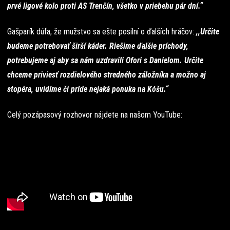
prvé ligové kolo proti AS Trenčín, všetko v priebehu pár dní.“
Gašparík dúfa, že mužstvo sa ešte posilní o ďalších hráčov:
,,Určite
budeme potrebovať širší káder. Riešime ďalšie príchody,
potrebujeme aj aby sa nám uzdravili Ofori s Danielom. Určite
chceme priviesť rozdielového stredného záložníka a možno aj
stopéra, uvidíme či príde nejaká ponuka na Kóšu.“
Celý pozápasový rozhovor nájdete na našom YouTube: