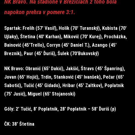
NK Bravo. Na štadióne v Brežiciach z toho bola
napokon prehra v pomere 3:1.
Spartak: Frelih (57′ Vasiľ), Holík (70′ Turanský), Kubista (70′
Ujlaky), Štetina (40′ Karhan), Mikovič (70′ Kurej), Procházka,
Bainović (45’Trello), Corryn (45′ Daniel T.), Azango (45′
Breznik), Paur (45′ Ďuriš), Šulek (70’Bukovský)
NK Bravo: Obranić (65′ Dakić), Jakšić, Štravs (45′ Španring),
Jovan (65′ Hojić), Trdin, Stanković (45′ Ivanšek), Pečar (65′
Sabotić), Tučić (45′ Gidado), Hribar (45′ Zaltkov), Poplatnik
(75′ Jusić), Miguel (65′ Stojanoski)
Góly: 2′ Tučić, 8′ Poplatnik, 28′ Poplatnik – 58′ Ďuriš (p)
ČK: 38′ Štetina