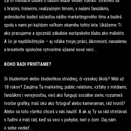
Za tri mesiace budeš o našom klube vedieť všetko. Stretneš sa
s hráčmi, trénermi, realizačným tímom, s našimi fanúšikmi,
jednoducho budeš súčasťou nášho marketingového tímu a budeš
spolu s nami pri každom veľkom okamihu tohto leta. Ukážeme Ti
ako pracujeme a spoznáš zákulisie európskeho klubu ako málokto.
A čo je najdôležitejšie – aj vďaka tvojej práci, šikovnosti, nasadeniu
a kreativite spoločne vytvoríme úžasné nové veci …
KOHO RADI PRIVÍTAME?
Si študentom alebo študentkou strednej, či vysokej školy? Máš už
18 rokov? Zaujíma Ťa marketing, public relations, vzťahy s médiami,
fanúšikmi i verejnosťou, vieš ako fungujú sociálne siete, rozumieš
tvorbe grafiky, máš oko ako fotograf alebo kameraman, rád tvoríš?
Alebo sa toto všetko chceš u nás naučiť. A ak aj Ty sa rád stretávaš
s ľuďmi a máš rád, keď sú veci v pohybe, niet o čom. Daj nám
o sebe vedieť …