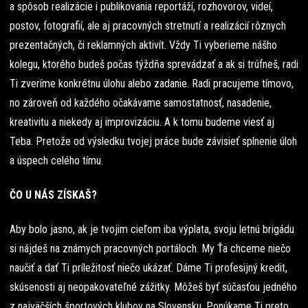
a spôsob realizácie i publikovania reportáží, rozhovorov, videí,
postov, fotografií, ale aj pracovných stretnutí a realizácií rôznych
prezentačných, či reklamných aktivít. Vždy Ti vyberieme nášho
kolegu, ktorého budeš počas týždňa sprevádzať a ak si trúfneš, radi
Ti zveríme konkrétnu úlohu alebo zadanie. Radi pracujeme tímovo,
no zároveň od každého očakávame samostatnosť, nasadenie,
kreativitu a niekedy aj improvizáciu. A k tomu budeme viesť aj
Teba. Pretože od výsledku tvojej práce bude závisieť splnenie úloh
a úspech celého tímu.
ČO U NÁS ZÍSKAŠ?
Aby bolo jasno, ak je tvojim cieľom iba výplata, svoju letnú brigádu
si nájdeš na známych pracovných portáloch. My Ťa chceme niečo
naučiť a dať Ti príležitosť niečo ukázať. Dáme Ti profesijný kredit,
skúsenosti aj neopakovateľné zážitky. Môžeš byť súčasťou jedného
z najväčších športových klubov na Slovensku. Ponúkame Ti preto