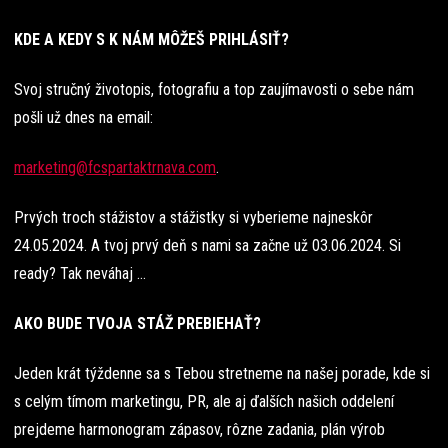
KDE A KEDY S K NÁM M
Ô
ŽEŠ PRIHLÁSIŤ?
Svoj stručný životopis, fotografiu a top zaujímavosti o sebe nám
pošli už dnes na email:
marketing
@fcspartaktrnava.com
.
Prvých troch stážistov a stážistky si vyberieme najneskôr
24.05.2024. A tvoj prvý deň s nami sa začne už 03.06.2024. Si
ready? Tak neváhaj …
AKO BUDE TVOJA STÁŽ PREBIEHAŤ?
Jeden krát týždenne sa s Tebou stretneme na našej porade, kde si
s celým tímom marketingu, PR, ale aj ďalších našich oddelení
prejdeme harmonogram zápasov, rôzne zadania, plán výrob