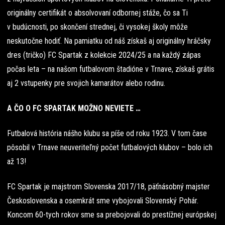
originálny certifikát o absolvovaní odbornej stáže, čo sa Ti
v budúcnosti, po skončení strednej, či vysokej školy môže
neskutočne hodiť. Na pamiatku od náš získaš aj originálny hráčsky
dres (tričko) FC Spartak z kolekcie 2024/25 a na každý zápas
počas leta – na našom futbalovom štadióne v Trnave, získaš grátis
aj 2 vstupenky pre svojich kamarátov alebo rodinu.
A ČO O FC SPARTAK MOŽNO NEVIETE …
Futbalová história nášho klubu sa píše od roku 1923. V tom čase
pôsobil v Trnave neuveriteľný počet futbalových klubov – bolo ich
až 13!
FC Spartak je majstrom Slovenska 2017/18, päťnásobný majster
Československa a osemkrát sme vybojovali Slovenský Pohár.
Koncom 60-tych rokov sme sa prebojovali do prestížnej európskej