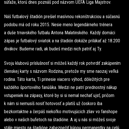
súťaže, ktorú dnes poznáš pod názvom UEFA Liga Majstrov.
Náš futbalový štadión prešiel masívnou rekonštrukciou a súčasnú
podobu má od roku 2015. Nesie meno legendárneho trénera
a duše trnavského futbalu Antona Malatinského. Každý domáci
zápas je futbalový sviatok a na štadión dokáže prilákať až 18.200
divákov. Budeme radi, ak budeš medzi nich patriť aj Ty.
Svoju klubovú príslušnosť si môžeš každý rok potvrdiť zakúpením
členskej karty s názvom Rodzina, pretože my sme naozaj veľká
rodina. Táto karta, Ti prinesie viacero výhod, dôležitých pre
každého športového fanúšika. Medzi ne patrí prednostný nákup
vstupeniek na zápasy, ktoré by si si nemal nechať ujsť, pričom
k nám si nemusíš nosiť hotovosť a platíš už čoskoro iba
bezkontaktne a čerpáš niekoľko motivujúcich zliav vo fanshope
alebo v našich bufetoch na štadióne. A aj u nás si môžeš svoje
stále miesto na štadióne zabezpečiť kúpou permanentky na celú