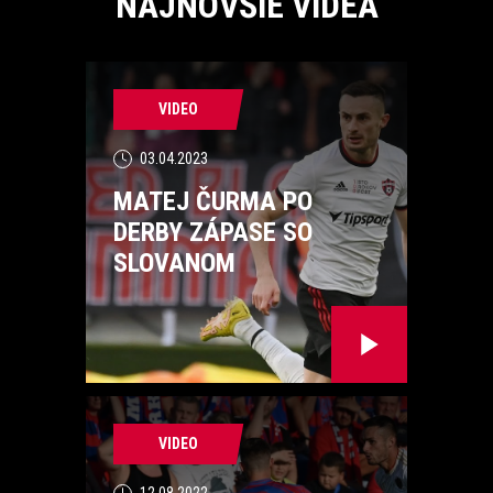
NAJNOVŠIE VIDEÁ
VIDEO
03.04.2023
MATEJ ČURMA PO
DERBY ZÁPASE SO
SLOVANOM
VIDEO