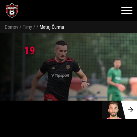
Domov
/
Timy
/
/
Matej Čurma
19