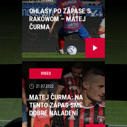
12.08.2022
OHLASY PO ZÁPASE S
RAKÓWOM – MATEJ
ČURMA
VIDEO
21.07.2022
MATEJ ČURMA: NA
TENTO ZÁPAS SME
DOBRE NALADENÍ