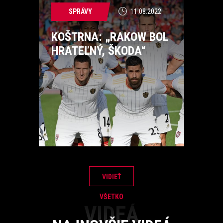
SPRÁVY
11.08.2022
KOŠTRNA: „RAKOW BOL
HRATEĽNÝ, ŠKODA“
VIDIEŤ
VŠETKO
VIDEÁ