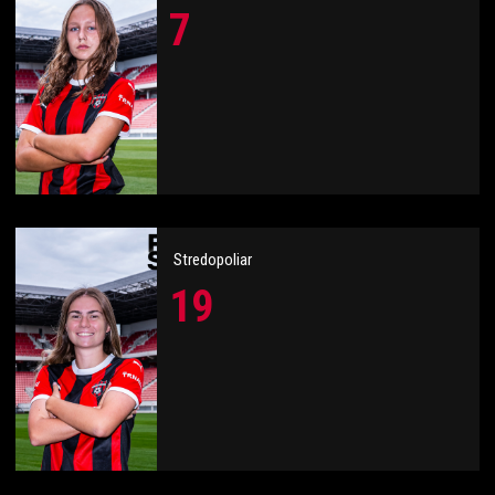
7
Stredopoliar
19