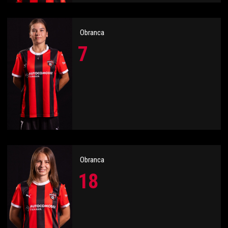
Obranca
7
Obranca
18