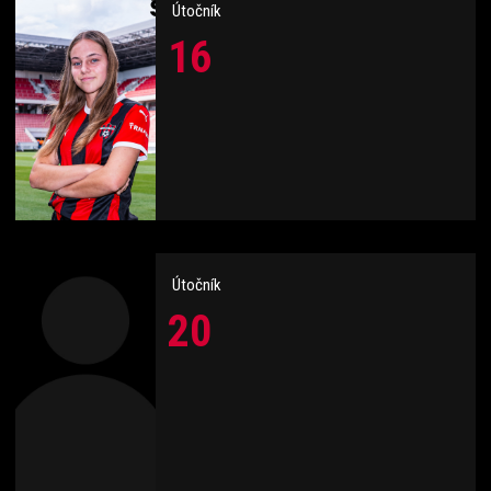
Útočník
16
Útočník
20