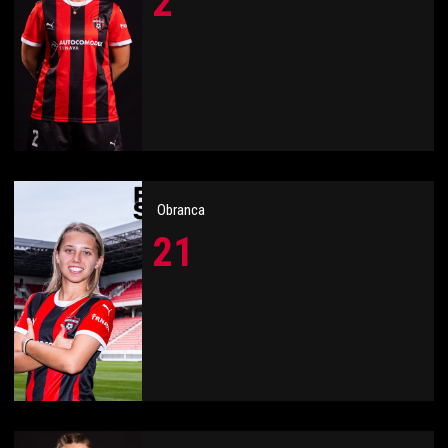
2
Obranca
21