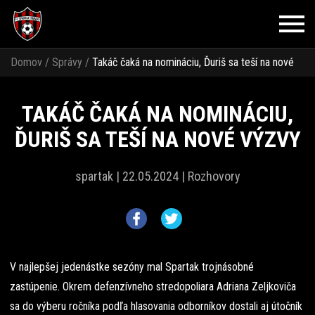
Domov
/
Správy
/
Takáč čaká na nomináciu, Ďuriš sa teší na nové
výzvy
TAKÁČ ČAKÁ NA NOMINÁCIU,
ĎURIŠ SA TEŠÍ NA NOVÉ VÝZVY
spartak |
22.05.2024 |
Rozhovory
V najlepšej jedenástke sezóny mal Spartak trojnásobné
zastúpenie. Okrem defenzívneho stredopoliara Adriana Zeljkoviča
sa do výberu ročníka podľa hlasovania odborníkov dostali aj útočník