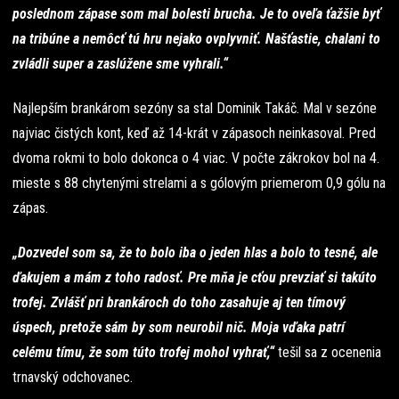
poslednom zápase som mal bolesti brucha. Je to oveľa ťažšie byť
na tribúne a nemôcť tú hru nejako ovplyvniť. Našťastie, chalani to
zvládli super a zaslúžene sme vyhrali.“
Najlepším brankárom sezóny sa stal Dominik Takáč. Mal v sezóne
najviac čistých kont, keď až 14-krát v zápasoch neinkasoval. Pred
dvoma rokmi to bolo dokonca o 4 viac. V počte zákrokov bol na 4.
mieste s 88 chytenými strelami a s gólovým priemerom 0,9 gólu na
zápas.
„Dozvedel som sa, že to bolo iba o jeden hlas a bolo to tesné, ale
ďakujem a mám z toho radosť. Pre mňa je cťou prevziať si takúto
trofej. Zvlášť pri brankároch do toho zasahuje aj ten tímový
úspech, pretože sám by som neurobil nič. Moja vďaka patrí
celému tímu, že som túto trofej mohol vyhrať,“
tešil sa z ocenenia
trnavský odchovanec.