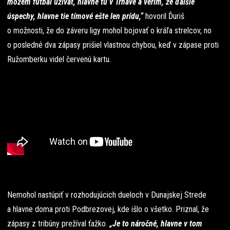
môžem futbal užívať, hlavne tu v Trnave a verím, že ďalšie
úspechy, hlavne tie tímové ešte len prídu,“
hovoril Ďuriš
o možnosti, že do záveru ligy mohol bojovať o kráľa strelcov, no
o posledné dva zápasy prišiel vlastnou chybou, keď v zápase proti
Ružomberku videl červenú kartu.
Nemohol nastúpiť v rozhodujúcich dueloch v Dunajskej Strede
a hlavne doma proti Podbrezovej, kde išlo o všetko. Priznal, že
zápasy z tribúny prežíval ťažko.
„Je to náročné, hlavne v tom