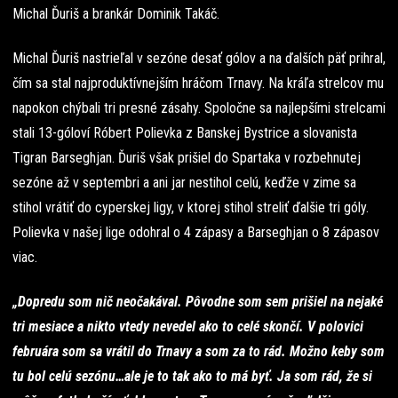
Michal Ďuriš a brankár Dominik Takáč.
Michal Ďuriš nastrieľal v sezóne desať gólov a na ďalších päť prihral,
čím sa stal najproduktívnejším hráčom Trnavy. Na kráľa strelcov mu
napokon chýbali tri presné zásahy. Spoločne sa najlepšími strelcami
stali 13-góloví Róbert Polievka z Banskej Bystrice a slovanista
Tigran Barseghjan. Ďuriš však prišiel do Spartaka v rozbehnutej
sezóne až v septembri a ani jar nestihol celú, keďže v zime sa
stihol vrátiť do cyperskej ligy, v ktorej stihol streliť ďalšie tri góly.
Polievka v našej lige odohral o 4 zápasy a Barseghjan o 8 zápasov
viac.
„Dopredu som nič neočakával. Pôvodne som sem prišiel na nejaké
tri mesiace a nikto vtedy nevedel ako to celé skončí. V polovici
februára som sa vrátil do Trnavy a som za to rád. Možno keby som
tu bol celú sezónu…ale je to tak ako to má byť. Ja som rád, že si