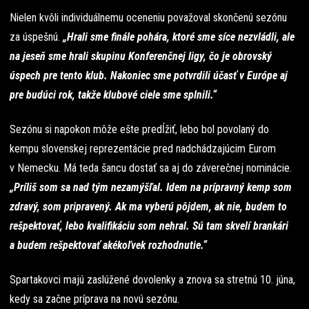
Nielen kvôli individuálnemu oceneniu považoval skončenú sezónu
za úspešnú.
„Hrali sme finále pohára, ktoré sme síce nezvládli, ale
na jeseň sme hrali skupinu Konferenčnej ligy, čo je obrovský
úspech pre tento klub. Nakoniec sme potvrdili účasť v Európe aj
pre budúci rok, takže klubové ciele sme splnili.“
Sezónu si napokon môže ešte predĺžiť, lebo bol povolaný do
kempu slovenskej reprezentácie pred nadchádzajúcim Eurom
v Nemecku. Má teda šancu dostať sa aj do záverečnej nominácie.
„Príliš som sa nad tým nezamýšľal. Idem na prípravný kemp som
zdravý, som pripravený. Ak ma vyberú pôjdem, ak nie, budem to
rešpektovať, lebo kvalifikáciu som nehral. Sú tam skvelí brankári
a budem rešpektovať akékoľvek rozhodnutie.“
Spartakovci majú zaslúžené dovolenky a znova sa stretnú 10. júna,
kedy sa začne príprava na novú sezónu.