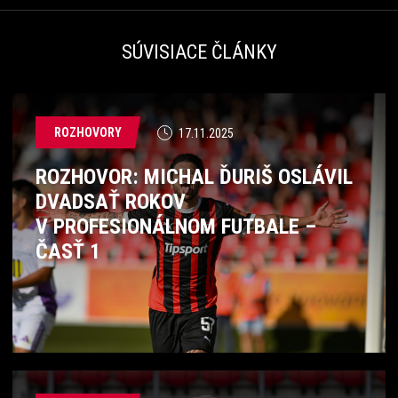
SÚVISIACE ČLÁNKY
ROZHOVORY
17.11.2025
ROZHOVOR: MICHAL ĎURIŠ OSLÁVIL
DVADSAŤ ROKOV
V PROFESIONÁLNOM FUTBALE –
ČASŤ 1