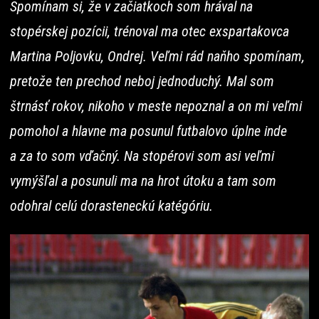
Spomínam si, že v začiatkoch som hrával na
stopérskej pozícii, trénoval ma otec exspartakovca
Martina Poljovku, Ondrej. Veľmi rád naňho spomínam,
pretože ten prechod neboj jednoduchý. Mal som
štrnásť rokov, nikoho v meste nepoznal a on mi veľmi
pomohol a hlavne ma posunul futbalovo úplne inde
a za to som vďačný. Na stopérovi som asi veľmi
vymýšľal a posunuli ma na hrot útoku a tam som
odohral celú dorasteneckú katégóriu.