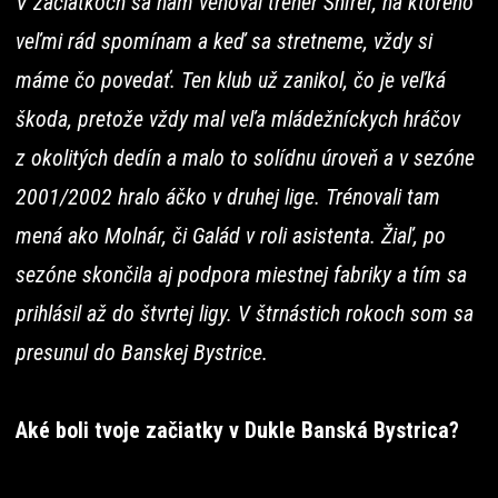
V začiatkoch sa nám venoval tréner Šnírer, na ktorého
veľmi rád spomínam a keď sa stretneme, vždy si
máme čo povedať. Ten klub už zanikol, čo je veľká
škoda, pretože vždy mal veľa mládežníckych hráčov
z okolitých dedín a malo to solídnu úroveň a v sezóne
2001/2002 hralo áčko v druhej lige. Trénovali tam
mená ako Molnár, či Galád v roli asistenta. Žiaľ, po
sezóne skončila aj podpora miestnej fabriky a tím sa
prihlásil až do štvrtej ligy. V štrnástich rokoch som sa
presunul do Banskej Bystrice.
Aké boli tvoje začiatky v Dukle Banská Bystrica?