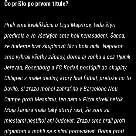
Čo prišlo po prvom titule?
Hrali sme kvalifikáciu o Ligu Majstrov, teda štyri
predkolá a vo všetkých sme boli nenasadení. Šanca,
že budeme hrať skupinovú fázu bola nula. Napokon
sme vyhrali všetky zápasy, doma aj vonku a cez Pjunik
Jerevan, Rosenborg a FC Kodaň postúpili do skupiny.
Chlapec z malej dediny, ktorý hral futbal, pretože ho to
bavilo, si zrazu mohol zahrať na v Barcelone Nou
Campe proti Messimu, ten nám v Plzni strelil hetrik.
Moja kariéra mala taký strmý rast, že som sa
miestami nestihol ani čudovať. Zrazu sme hrali proti
gigantom a mohli sa s nimi porovnávať. Doma proti