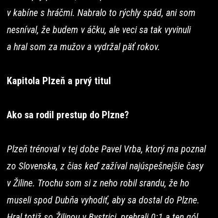
v kabíne s hráčmi. Nabralo to rýchly spád, ani som
nesníval, že budem v áčku, ale veci sa tak vyvinuli
a hral som za mužov a vydržal päť rokov.
Kapitola Plzeň a prvý titul
Ako sa rodil prestup do Plzne?
Plzeň trénoval v tej dobe Pavel Vrba, ktorý ma poznal
zo Slovenska, z čias keď zažíval najúspešnejšie časy
v Žiline. Trochu som si z neho robil srandu, že ho
museli spod Dubňa vyhodiť, aby sa dostal do Plzne.
Hral totiž so Žilinou v Bystrici, prehrali 0:1 a ten gól