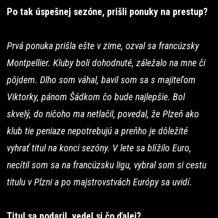
Po tak úspešnej sezóne, prišli ponuky na prestup?
Prvá ponuka prišla ešte v zime, ozval sa francúzsky
Montpellier. Kluby boli dohodnuté, záležalo na mne či
pôjdem. Dlho som váhal, bavil som sa s majiteľom
Viktorky, pánom Šádkom čo bude najlepšie. Bol
skvelý, do ničoho ma netlačil, povedal, že Plzeň ako
klub tie peniaze nepotrebujú a preňho je dôležité
vyhrať titul na konci sezóny. V lete sa blížilo Euro,
necítil som sa na francúzsku ligu, vybral som si cestu
titulu v Plzni a po majstrovstvách Európy sa uvidí.
Titul sa podaril, vedel si čo ďalej?