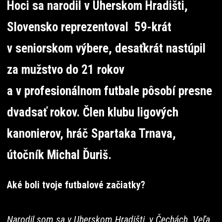
Hoci sa narodil v Uherskom Hradišti,
Slovensko reprezentoval 59-krát
v seniorskom výbere, desaťkrát nastúpil
za mužstvo do 21 rokov
a v profesionálnom futbale pôsobí presne
dvadsať rokov. Člen klubu ligových
kanonierov, hráč Spartaka Trnava,
útočník Michal Ďuriš.
Aké boli tvoje futbalové začiatky?
Narodil som sa v Uherskom Hradišti, v Čechách. Veľa