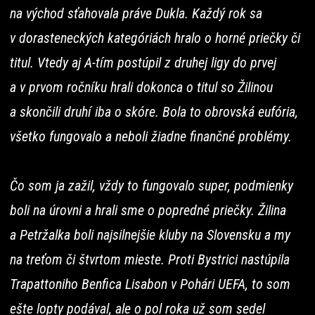
na východ sťahovala práve Dukla. Každý rok sa
v dorasteneckých kategóriách hralo o horné priečky či
titul. Vtedy aj A-tím postúpil z druhej ligy do prvej
a v prvom ročníku hrali dokonca o titul so Žilinou
a skončili druhí iba o skóre. Bola to obrovská eufória,
všetko fungovalo a neboli žiadne finančné problémy.
Čo som ja zažil, vždy to fungovalo super, podmienky
boli na úrovni a hrali sme o popredné priečky. Žilina
a Petržalka boli najsilnejšie kluby na Slovensku a my
na treťom či štvrtom mieste. Proti Bystrici nastúpila
Trapattoniho Benfica Lisabon v Pohári UEFA, to som
ešte lopty podával, ale o pol roka už som sedel