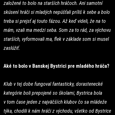
založené to bolo na starších hráčoch. Ani samotní
skúsení hráči si mladých nepúšťali príliš k sebe a bolo
treba si prejsť aj touto fázou. Až keď videli, že na to
mám, vzali ma medzi seba. Som za to rád, za výchovu
starších, vyformovali ma, flek v základe som si musel
zaslúžiť.
Aké to bolo v Banskej Bystrici pre mladého hráča?
Klub v tej dobe fungoval fantasticky, dorastenecké
kategórie boli prepojené so školami, Bystrica bola
v tom čase jeden z najväčších klubov čo sa mládeže
týka, chodili k nám hráči z východu, všetko od Bystrice