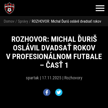
Domov
/
Správy
/
ROZHOVOR: Michal Ďuriš oslávil dvadsať rokov
v profesionálnom futbale – časť 1
ROZHOVOR: MICHAL ĎURIŠ
OSLÁVIL DVADSAŤ ROKOV
V PROFESIONÁLNOM FUTBALE
– ČASŤ 1
spartak |
17.11.2025 |
Rozhovory