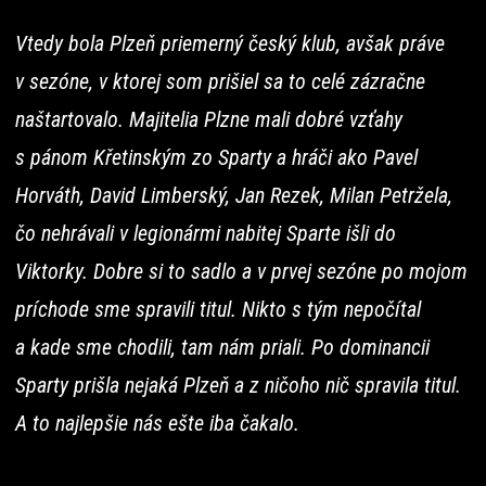
Vtedy bola Plzeň priemerný český klub, avšak práve
v sezóne, v ktorej som prišiel sa to celé zázračne
naštartovalo. Majitelia Plzne mali dobré vzťahy
s pánom Křetinským zo Sparty a hráči ako Pavel
Horváth, David Limberský, Jan Rezek, Milan Petržela,
čo nehrávali v legionármi nabitej Sparte išli do
Viktorky. Dobre si to sadlo a v prvej sezóne po mojom
príchode sme spravili titul. Nikto s tým nepočítal
a kade sme chodili, tam nám priali. Po dominancii
Sparty prišla nejaká Plzeň a z ničoho nič spravila titul.
A to najlepšie nás ešte iba čakalo.