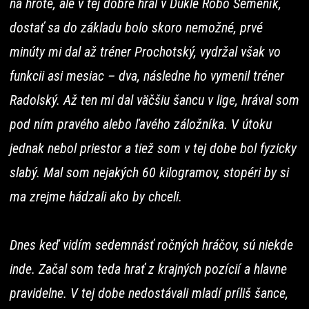
na hrote, ale v tej dobre hral v Dukle Robo Semeník,
dostať sa do základu bolo skoro nemožné, prvé
minúty mi dal až tréner Prochotský, vydržal však vo
funkcii asi mesiac – dva, následne ho vymenil tréner
Radolský. Až ten mi dal väčšiu šancu v lige, hrával som
pod ním pravého alebo ľavého záložníka. V útoku
jednak nebol priestor a tiež som v tej dobe bol fyzicky
slabý. Mal som nejakých 60 kilogramov, stopéri by si
ma zrejme hádzali ako by chceli.
Dnes keď vidím sedemnásť ročných hráčov, sú niekde
inde. Začal som teda hrať z krajných pozícií a hlavne
pravidelne. V tej dobe nedostávali mladí príliš šance,