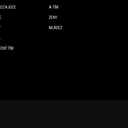
DZAJÚCE
A-TÍM
E
ŽENY
Y
MLÁDEŽ
A
ČNÝ TÍM
E