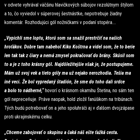
v odvete vyhrával väčšinu hlavičkových súbojov rezolútnym štýlom
a to, čo vyviedol v súperovej šestnástke, nepotrebuje žiadny
komentár. Rozhodujúci gól nožničkami v podaní stopéra….
„Vypichli sme loptu, ktorú som sa snažil prestrčiť na našich
hroťákov. Dobre tam nabehol Kiko Koštrna a videl som, že to berie
len tak tak z čiary a nemá zmysel pokračovať do brány. Skúsil som
to a je z toho krásny gól. Najdôležitejšie však je, že postupujeme.
Mám už svoj vek a tieto góly ma už nejako nerozhodia. Tešia ma
iné veci. Že bol vypredaný štadión, že sme do toho dali srdce
a bolo to nádherné,“
hovorí o krásnom okamihu Štetina, no sám ten
gól nepreceňuje. Práve naopak, hold zložil fanúšikom na tribúnach.
Tých budú potrebovať on a jeho spoluhráči aj v ďalšom dvojzápase
proti ukrajinskému celku.
„Chceme zabojovať o skupinu a čaká náš ešte ťažká cesta.