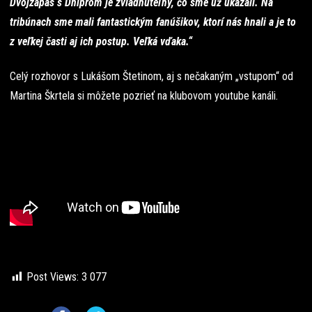
Dvojzápas s Dniprom je zvládnuteľný, čo sme už ukázali. Na
tribúnach sme mali fantastickým fanúšikov, ktorí nás hnali a je to
z veľkej časti aj ich postup. Veľká vďaka.“
Celý rozhovor s Lukášom Štetinom, aj s nečakaným „vstupom“ od
Martina Škrtela si môžete pozrieť na klubovom youtube kanáli.
Post Views:
3 077