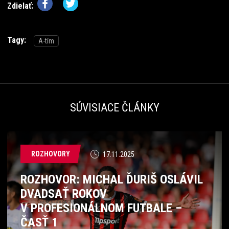
Zdielať:
Tagy:
A-tím
SÚVISIACE ČLÁNKY
ROZHOVORY
17.11.2025
ROZHOVOR: MICHAL ĎURIŠ OSLÁVIL
DVADSAŤ ROKOV
V PROFESIONÁLNOM FUTBALE –
ČASŤ 1