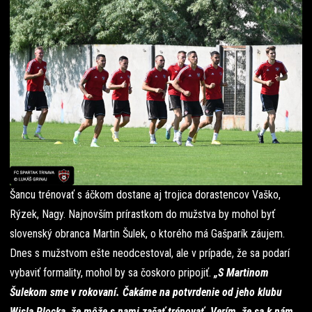
Šancu trénovať s áčkom dostane aj trojica dorastencov Vaško,
Rýzek, Nagy. Najnovším prírastkom do mužstva by mohol byť
slovenský obranca Martin Šulek, o ktorého má Gašparík záujem.
Dnes s mužstvom ešte neodcestoval, ale v prípade, že sa podarí
vybaviť formality, mohol by sa čoskoro pripojiť.
„S Martinom
Šulekom sme v rokovaní. Čakáme na potvrdenie od jeho klubu
Wisla Plocka, že môže s nami začať trénovať. Verím, že sa k nám