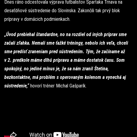
Dnes ráno odcestovala výprava futbalistov Spartaka Trnava na
desaťdňové sústredenie do Slovinska. Zakončili tak prvý blok
prípravy v domácich podmienkach.
„Úvod prebiehal štandardne, no na rozdiel od iných príprav sme
začali zľahka. Nemali sme ťažké tréningy, nebolo ich veľa, chceli
sme predísť zraneniam pred sústredením. Tým, že začíname až
v 2. predkole máme dlhú prípravu a máme dostatok času. Som
spokojný, no jediné mínus je, že sa nám zranil Štetina,
bezkontaktne, má problém s operovaným kolenom a vynechá aj
sústredenie,“
hovorí tréner Michal Gašparík.