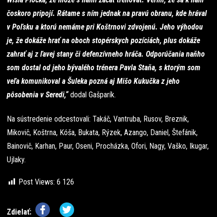
čoskoro pripojí. Rátame s ním jednak na pravú obranu, kde hrával
v Poľsku a ktorú nemáme pri Koštrnovi zdvojenú. Jeho výhodou
je, že dokáže hrať na oboch stopérskych pozíciách, plus dokáže
zahrať aj z ľavej stany či defenzívneho hráča. Odporúčania naňho
som dostal od jeho bývalého trénera Pavla Staňa, s ktorým som
veľa komunikoval a Šuleka pozná aj Mišo Kukučka z jeho
pôsobenia v Seredi,“
dodal Gašparík.
Na sústredenie odcestovali: Takáč, Vantruba, Rusov, Breznik,
Mikovič, Koštrna, Kóša, Bukata, Rýzek, Azango, Daniel, Štefánik,
Bainovič, Karhan, Paur, Oseni, Procházka, Ofori, Nagy, Vaško, Ikugar,
Ujlaky.
Post Views:
6 126
Zdielať: