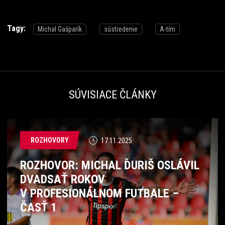
Tagy:
Michal Gašparík
sústredenie
A-tím
SÚVISIACE ČLÁNKY
ROZHOVORY
17.11.2025
ROZHOVOR: MICHAL ĎURIŠ OSLÁVIL
DVADSAŤ ROKOV
V PROFESIONÁLNOM FUTBALE –
ČASŤ 1