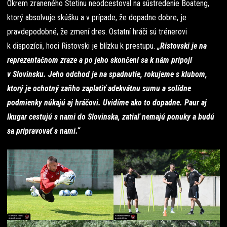
Okrem zraneného Štetinu neodcestoval na sústredenie Boateng,
ktorý absolvuje skúšku a v prípade, že dopadne dobre, je
pravdepodobné, že zmení dres. Ostatní hráči sú trénerovi
k dispozícii, hoci Ristovski je blízku k prestupu.
„Ristovski je na
reprezentačnom zraze a po jeho skončení sa k nám pripojí
v Slovinsku. Jeho odchod je na spadnutie, rokujeme s klubom,
ktorý je ochotný zaňho zaplatiť adekvátnu sumu a solídne
podmienky núkajú aj hráčovi. Uvidíme ako to dopadne. Paur aj
Ikugar cestujú s nami do Slovinska, zatiaľ nemajú ponuky a budú
sa pripravovať s nami.“