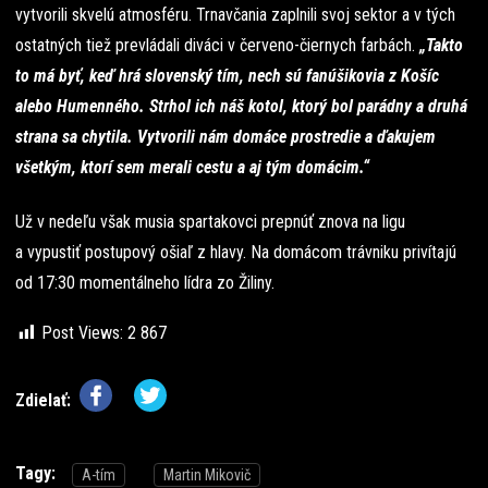
vytvorili skvelú atmosféru. Trnavčania zaplnili svoj sektor a v tých
ostatných tiež prevládali diváci v červeno-čiernych farbách.
„Takto
to má byť, keď hrá slovenský tím, nech sú fanúšikovia z Košíc
alebo Humenného. Strhol ich náš kotol, ktorý bol parádny a druhá
strana sa chytila. Vytvorili nám domáce prostredie a ďakujem
všetkým, ktorí sem merali cestu a aj tým domácim.“
Už v nedeľu však musia spartakovci prepnúť znova na ligu
a vypustiť postupový ošiaľ z hlavy. Na domácom trávniku privítajú
od 17:30 momentálneho lídra zo Žiliny.
Post Views:
2 867
Zdielať:
Tagy:
A-tím
Martin Mikovič