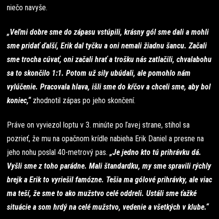
niečo navyše.
„Veľmi dobre sme do zápasu vstúpili, krásny gól sme dali a mohli
sme pridať ďalší, Erik dal tyčku a oni nemali žiadnu šancu. Začali
sme trocha cúvať, oni začali hrať a trošku nás zatlačili, chvalabohu
sa to skončilo 1:1. Potom už sily ubúdali, ale pomohlo nám
vylúčenie. Pracovala hlava, išli sme do kŕčov a chceli sme, aby bol
koniec,“
zhodnotil zápas po jeho skončení.
Práve on vyviezol loptu v 3. minúte po ľavej strane, stihol sa
pozrieť, že mu na opačnom krídle nabieha Erik Daniel a presne na
jeho nohu poslal 40-metrový pas.
„Je jedno kto tú prihrávku dá.
Vyšli sme z toho parádne. Mali štandardku, my sme spravili rýchly
brejk a Erik to vyriešil famózne. Tešia ma gólové prihrávky, ale viac
ma teší, že sme to ako mužstvo celé oddreli. Ustáli sme ťažké
situácie a som hrdý na celé mužstvo, vedenie a všetkých v klube.“