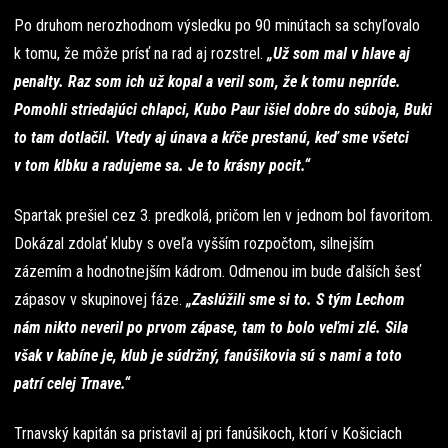
Po druhom nerozhodnom výsledku po 90 minútach sa schyľovalo
k tomu, že môže prísť na rad aj rozstrel.
„Už som mal v hlave aj
penalty. Raz som ich už kopal a veril som, že k tomu nepríde.
Pomohli striedajúci chlapci, Kubo Paur išiel dobre do súboja, Buki
to tam dotlačil. Vtedy aj únava a kŕče prestanú, keď sme všetci
v tom klbku a radujeme sa. Je to krásny pocit.“
Spartak prešiel cez 3. predkolá, pričom len v jednom bol favoritom.
Dokázal zdolať kluby s oveľa vyšším rozpočtom, silnejším
zázemím a hodnotnejším kádrom. Odmenou im bude ďalších šesť
zápasov v skupinovej fáze.
„Zaslúžili sme si to. S tým Lechom
nám nikto neveril po prvom zápase, tam to bolo veľmi zlé. Sila
však v kabíne je, klub je súdržný, fanúšikovia sú s nami a toto
patrí celej Trnave.“
Trnavský kapitán sa pristavil aj pri fanúšikoch, ktorí v Košiciach