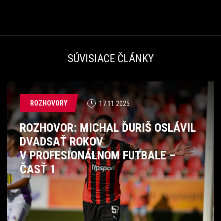
SÚVISIACE ČLÁNKY
ROZHOVORY
17.11.2025
ROZHOVOR: MICHAL ĎURIŠ OSLÁVIL
DVADSAŤ ROKOV
V PROFESIONÁLNOM FUTBALE –
ČASŤ 1