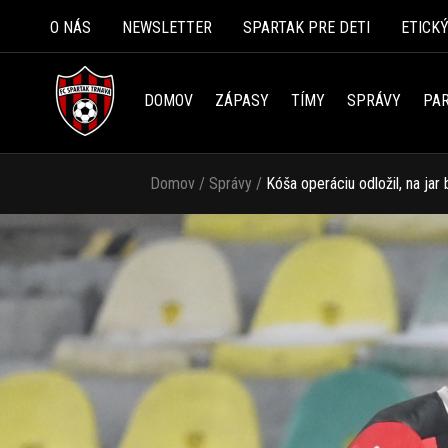
O NÁS
NEWSLETTER
SPARTAK PRE DETI
ETICK
DOMOV
ZÁPASY
TÍMY
SPRÁVY
PAR
Domov
/
Správy
/
Kóša operáciu odložil, na jar