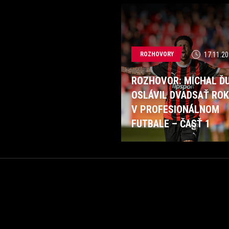
ROZHOVORY
17.11.20
ROZHOVOR: MICHAL ĎU
OSLÁVIL DVADSAŤ RO
V PROFESIONÁLNOM
FUTBALE – ČASŤ 1