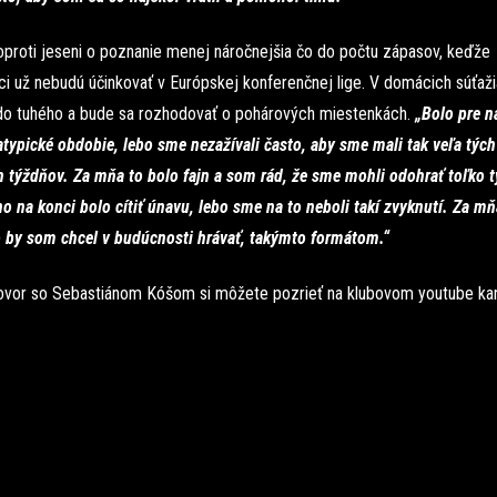
oproti jeseni o poznanie menej náročnejšia čo do počtu zápasov, keďže
ci už nebudú účinkovať v Európskej konferenčnej lige. V domácich súťaž
do tuhého a bude sa rozhodovať o pohárových miestenkách.
„Bolo pre n
atypické obdobie, lebo sme nezažívali často, aby sme mali tak veľa tých
h týždňov. Za mňa to bolo fajn a som rád, že sme mohli odohrať toľko 
o na konci bolo cítiť únavu, lebo sme na to neboli takí zvyknutí. Za mň
o by som chcel v budúcnosti hrávať, takýmto formátom.“
ovor so Sebastiánom Kóšom si môžete pozrieť na klubovom youtube kaná