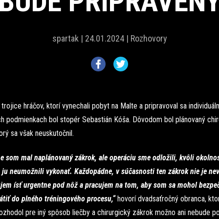
BUDE PRIPRAVEN
spartak |
24.01.2024 |
Rozhovory
rojice hráčov, ktorí vynechali pobyt na Malte a pripravoval sa individuál
h podmienkach bol stopér Sebastián Kóša. Dôvodom bol plánovaný chir
orý sa však neuskutočnil.
e som mal naplánovaný zákrok, ale operáciu sme odložili, kvôli okolno
 ju neumožnili vykonať. Každopádne, v súčasnosti ten zákrok nie je ne
jem ísť urgentne pod nôž a pracujem na tom, aby som sa mohol bezpe
rátiť do plného tréningového procesu,“
hovorí dvadsaťročný obranca, kto
ozhodol pre iný spôsob liečby a chirurgický zákrok možno ani nebude po