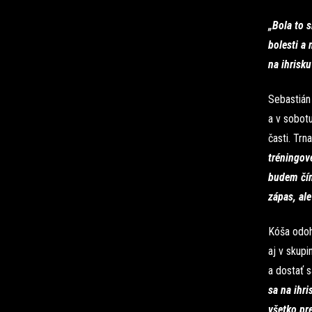
„Bola to 
bolesti a
na ihrisku
Sebastián 
a v sobot
časti. Tr
tréningové
budem čím
zápas, al
Kóša odoh
aj v skupi
a dostať 
sa na ihri
všetko pr