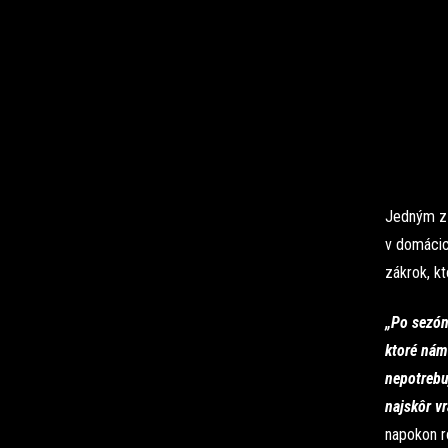
Jedným z t
v domácic
zákrok, kt
„Po sezón
ktoré nám
nepotrebu
najskôr v
napokon r