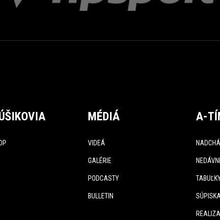
ÚŠIKOVIA
MÉDIÁ
A-T
OP
VIDEÁ
NADCHÁ
GALÉRIE
NEDÁVN
PODCASTY
TABUĽK
BULLETIN
SÚPISK
REALIZA