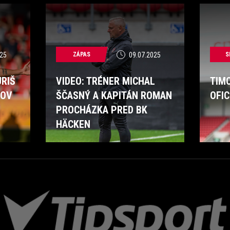
25
ZÁPAS
09.07.2025
S
RIŠ
VIDEO: TRÉNER MICHAL
TIMO
KOV
ŠČASNÝ A KAPITÁN ROMAN
OFI
PROCHÁZKA PRED BK
HÄCKEN