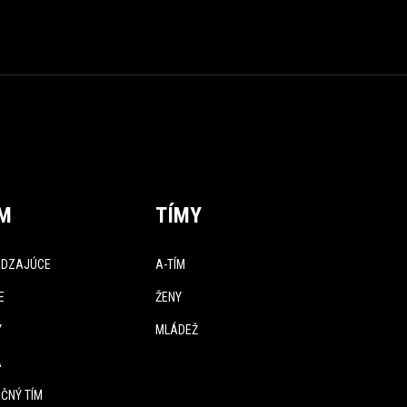
ÍM
TÍMY
DZAJÚCE
A-TÍM
E
ŽENY
Y
MLÁDEŽ
A
ČNÝ TÍM