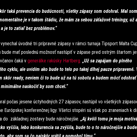
skôr taká prevencia do budúcnosti, všetky zápasy som odohral. Mal som
 momentálne je v takom štádiu, že mám za sebou záťažové tréningy, už a
 a je to zatiaľ bez problémov.“
vynechal úvodné tri prípravné zápasy v rámci turnaja Tipsport Malta Cu
u bude mať poslednú možnosť nastúpiť v zápase pred ostrým štartom je
navčanov čaká v
generálke rakúsky Hartberg.
„Už sa zapájam do plného
ho cyklu, ale uvidím ako bude to telo po takej dlhej pauze pripravené. 
 skôr ready, neviem či to bude už na tú sobotu a budem môcť odohrať 
e minimálne naskočiť by som chcel.“
ral počas jesene úctyhodných 27 zápasov, nastúpil vo všetkých zápaso
ne Európskej konferenčnej ligy. Všetci stopéri sú však po zraneniach k di
sa do základnej zostavy bude náročnejšie.
„Aj kvôli tomu je moja motivá
sko vyššia, lebo konkurencia sa zvýšila, bude to o to náročnejšie a bud
eto, aby som sa čo najskôr vrátil a pomohol tímu.“