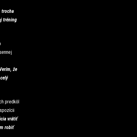
 trocha
j tréning
p
sennej
Verím, že
celý
ch predkôl
spozícii
cia vrátiť
em robiť