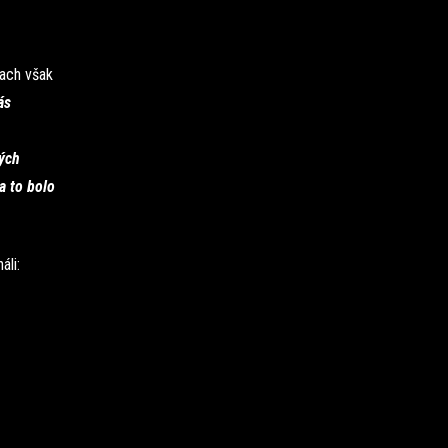
iach však
ás
tých
a to bolo
li: