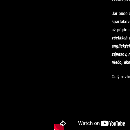
Jar bude 
spartakov
už pôjde 
všetkých 
anglickýc
zápasov, n
niečo, ak
Celý rozh