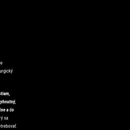
Ý
ne
urgický
stiam,
vyhnutný,
čne a čo
rý sa
trebovať.