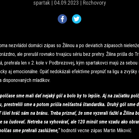
spartak |
04.09.2023 |
Rozhovory
oma nezvládol domáci zápas so Žilinou a po deviatich zápasoch nielenže
rázdno, ale prerušil rovnako trvajúcu sériu bez prehry. Žilina prišla do T
á, prehrala len v 2. kole v Podbrezovej, kým spartakovci majú za sebou
cky aj emocionálne. Opäť nedokázali efektívne prepnúť na ligu a zvyšky s
na disponovaných mladíkov.
polčase sme mali dať nejaký gól a bolo by to lepšie. Aj na začiatku po
u, prestrelili sme a potom prišla nešťastná štandardka. Druhý gól sme d
 išiel hráč sám na bránu. Treba priznať, že sme vyzerali ťažkí a Žilina bo
sa čudovať. Netreba sa vyhovárať, ale 120 minút sme vzadu ako obrana
polčas sme prehrali zaslúžene,“
hodnotil vecne zápas Martin Mikovič.