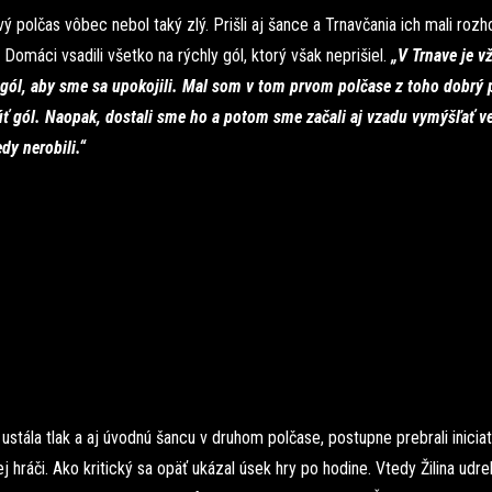
ý polčas vôbec nebol taký zlý. Prišli aj šance a Trnavčania ich mali roz
 Domáci vsadili všetko na rýchly gól, ktorý však neprišiel.
„V Trnave je v
 gól, aby sme sa upokojili. Mal som v tom prvom polčase z toho dobrý 
ť gól. Naopak, dostali sme ho a potom sme začali aj vzadu vymýšľať ve
dy nerobili.“
 ustála tlak a aj úvodnú šancu v druhom polčase, postupne prebrali iniciat
j hráči. Ako kritický sa opäť ukázal úsek hry po hodine. Vtedy Žilina udre