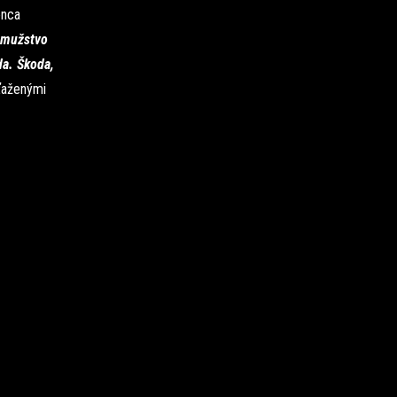
onca
é mužstvo
da. Škoda,
yťaženými