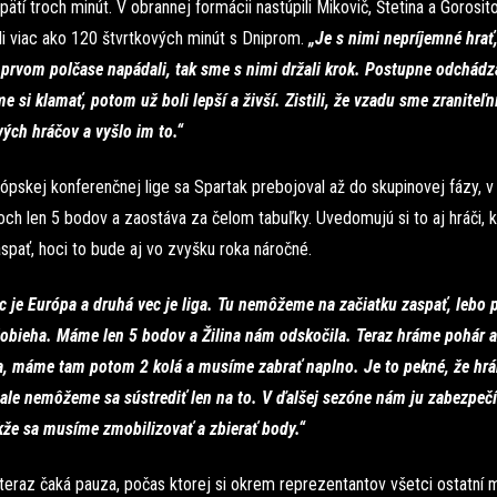
pätí troch minút. V obrannej formácii nastúpili Mikovič, Štetina a Gorosito
li viac ako 120 štvrtkových minút s Dniprom.
„Je s nimi nepríjemné hrať,
 prvom polčase napádali, tak sme s nimi držali krok. Postupne odchádza
 si klamať, potom už boli lepší a živší. Zistili, že vzadu sme zraniteľní
ých hráčov a vyšlo im to.“
pskej konferenčnej lige sa Spartak prebojoval až do skupinovej fázy, v l
ch len 5 bodov a zaostáva za čelom tabuľky. Uvedomujú si to aj hráči, k
spať, hoci to bude aj vo zvyšku roka náročné.
c je Európa a druhá vec je liga. Tu nemôžeme na začiatku zaspať, lebo
dobieha. Máme len 5 bodov a Žilina nám odskočila. Teraz hráme pohár a
, máme tam potom 2 kolá a musíme zabrať naplno. Je to pekné, že hr
 ale nemôžeme sa sústrediť len na to. V ďalšej sezóne nám ju zabezpečí
akže sa musíme zmobilizovať a zbierať body.“
teraz čaká pauza, počas ktorej si okrem reprezentantov všetci ostatní 