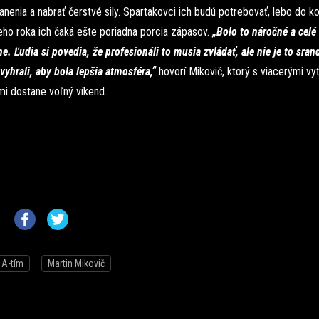
ranenia a nabrať čerstvé sily. Spartakovci ich budú potrebovať, lebo do k
eho roka ich čaká ešte poriadna porcia zápasov.
„Bolo to náročné a cel
e. Ľudia si povedia, že profesionáli to musia zvládať, ale nie je to sran
yhrali, aby bola lepšia atmosféra,“
hovorí Mikovič, ktorý s viacerými v
mi dostane voľný víkend.
A-tím
Martin Mikovič