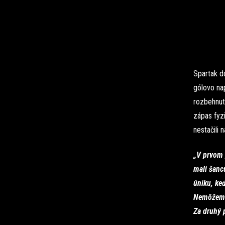
Spartak d
gólovo nap
rozbehnut
zápas fyzi
nestačili 
„V prvom 
mali šanc
úniku, keď
Nemôžeme 
Za druhý 