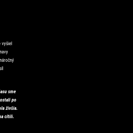
 vyšiel
rnavy
 náročný
íl
lčasu sme
ostali po
la živšia.
 cítili.