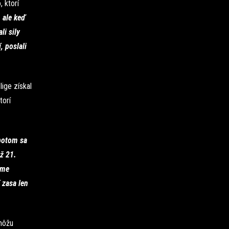
, ktorí
 ale keď
li sily
, poslali
ige získal
torí
 potom sa
ž 21.
áme
 zasa len
môžu