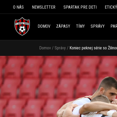
O NÁS
NEWSLETTER
SPARTAK PRE DETI
ETICK
DOMOV
ZÁPASY
TÍMY
SPRÁVY
PAR
Domov
/
Správy
/
Koniec peknej série so Žilino