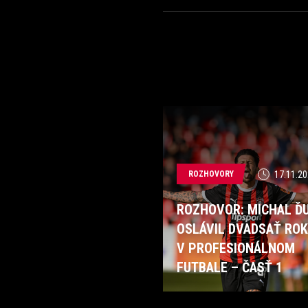
ROZHOVORY
17.11.20
ROZHOVOR: MICHAL ĎU
OSLÁVIL DVADSAŤ RO
V PROFESIONÁLNOM
FUTBALE – ČASŤ 1