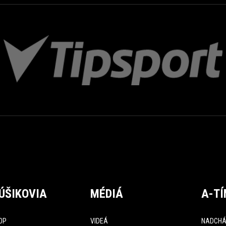
ÚŠIKOVIA
MÉDIÁ
A-T
OP
VIDEÁ
NADCHÁ