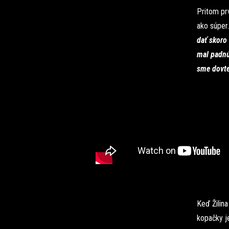
Pritom prv
ako súper.
dať skoro
mal padnú
sme dovte
Keď Žilina
kopačky je