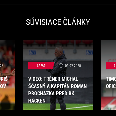
SÚVISIACE ČLÁNKY
25
ZÁPAS
09.07.2025
S
RIŠ
VIDEO: TRÉNER MICHAL
TIMO
KOV
ŠČASNÝ A KAPITÁN ROMAN
OFI
PROCHÁZKA PRED BK
HÄCKEN