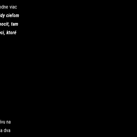
hodne viac
ždy cieľom
pocit, tam
ci, ktoré
ívu na
la dva