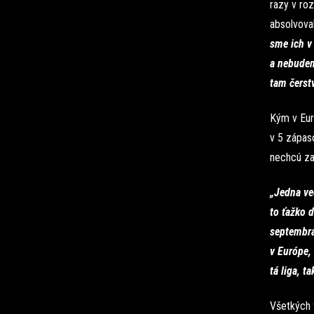
razy v roz
absolvova
sme ich v
a nebudeme
tam čerstv
Kým v Euró
v 5 zápaso
nechcú za
„Jedna ve
to ťažko 
septembra
v Európe,
tá liga, t
Všetkých 