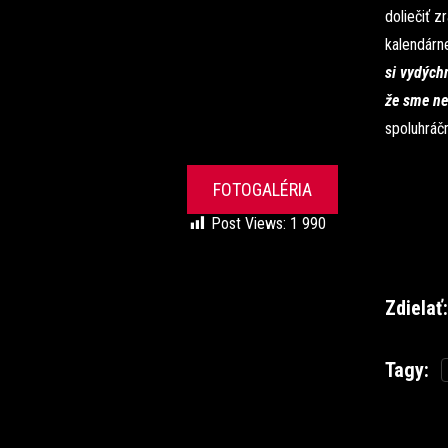
doliečiť z
kalendárn
si vydýchn
že sme nev
spoluhráč
FOTOGALÉRIA
Post Views:
1 990
Zdielať:
Tagy: