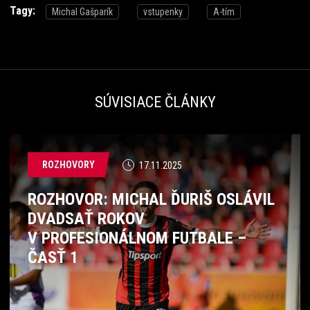
Tagy:
Michal Gašparík
vstupenky
A-tím
SÚVISIACE ČLÁNKY
ROZHOVORY
17.11.2025
ROZHOVOR: MICHAL ĎURIŠ OSLÁVIL
DVADSAŤ ROKOV
V PROFESIONÁLNOM FUTBALE –
ČASŤ 1