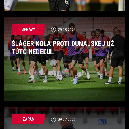
SPRÁVY
29.08.2025
ŠLÁGER KOLA PROTI DUNAJSKEJ UŽ
TÚTO NEDEĽU!
ZÁPAS
09.07.2025