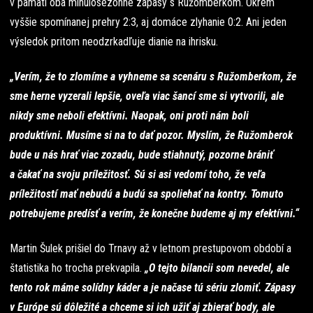
v pamäti oba minulosezónne zápasy s Ružomberkom. Okrem
vyššie spomínanej prehry 2:3, aj domáce zlyhanie 0:2. Ani jeden
výsledok pritom neodzrkadľuje dianie na ihrisku.
„Verím, že to zlomíme a vyhneme sa scenáru s Ružomberkom, že
sme herne vyzerali lepšie, oveľa viac šancí sme si vytvorili, ale
nikdy sme neboli efektívni. Naopak, oni proti nám boli
produktívni. Musíme si na to dať pozor. Myslím, že Ružomberok
bude u nás hrať viac zozadu, bude stiahnutý, pozorne brániť
a čakať na svoju príležitosť. Sú si asi vedomí toho, že veľa
príležitostí mať nebudú a budú sa spoliehať na kontry. Tomuto
potrebujeme predísť a verím, že konečne budeme aj my efektívni.“
Martin Šulek prišiel do Trnavy až v letnom prestupovom období a
štatistika ho trocha prekvapila.
„O tejto bilancii som nevedel, ale
tento rok máme solídny káder a je načase tú sériu zlomiť. Zápasy
v Európe sú dôležité a chceme si ich užiť aj zbierať body, ale