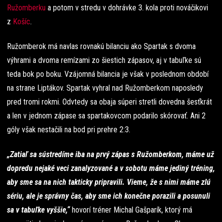
Ružomberku
a potom v stredu v dohrávke 3. kola proti nováčikovi
z
Košíc
.
Ružomberok má navlas rovnakú bilanciu ako Spartak s dvoma
výhrami a dvoma remízami zo šiestich zápasov, aj v tabuľke sú
teda bok po boku. Vzájomná bilancia je však v poslednom období
na strane Liptákov. Spartak vyhral nad Ružomberkom naposledy
pred tromi rokmi. Odvtedy sa obaja súperi stretli dovedna šesťkrát
a len v jednom zápase sa spartakovcom podarilo skórovať. Ani 2
góly však nestačili na bod pri prehre 2:3.
„Zatiaľ sa sústredíme iba na prvý zápas s Ružomberkom, máme už
dopredu nejaké veci zanalyzované a v sobotu máme jediný tréning,
aby sme sa na nich takticky pripravili. Vieme, že s nimi máme zlú
sériu, ale je správny čas, aby sme ich konečne porazili a posunuli
sa v tabuľke vyššie,“
hovorí tréner Michal Gašparík, ktorý má