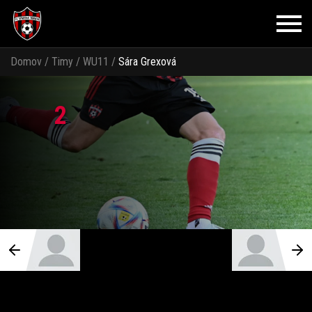
Domov
/
Timy
/
WU11
/
Sára Grexová
2