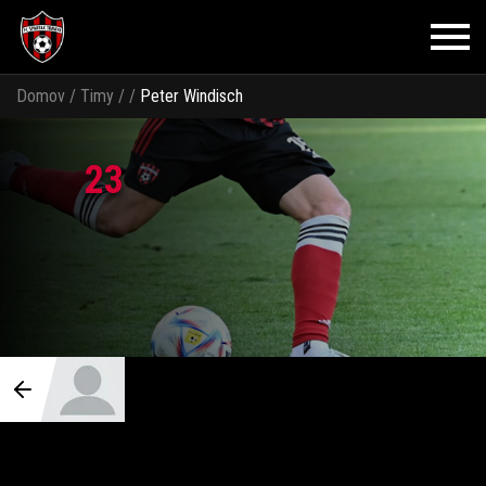
Domov
/
Timy
/
/
Peter Windisch
23