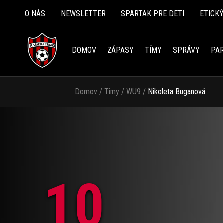
O NÁS
NEWSLETTER
SPARTAK PRE DETI
ETICK
DOMOV
ZÁPASY
TÍMY
SPRÁVY
PAR
Domov
/
Timy
/
WU9
/
Nikoleta Buganová
10