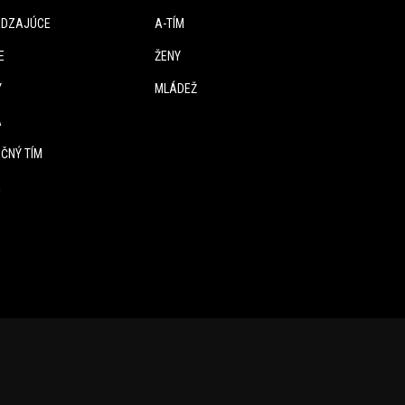
DZAJÚCE
A-TÍM
E
ŽENY
Y
MLÁDEŽ
A
ČNÝ TÍM
E