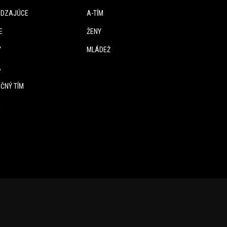
DZAJÚCE
A-TÍM
E
ŽENY
Y
MLÁDEŽ
A
ČNÝ TÍM
E