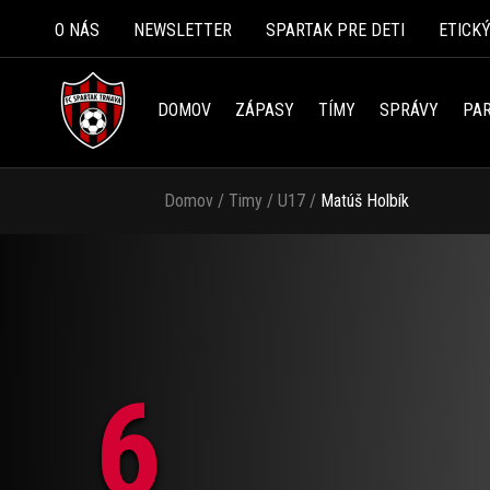
O NÁS
NEWSLETTER
SPARTAK PRE DETI
ETICK
DOMOV
ZÁPASY
TÍMY
SPRÁVY
PAR
Domov
/
Timy
/
U17
/
Matúš Holbík
6