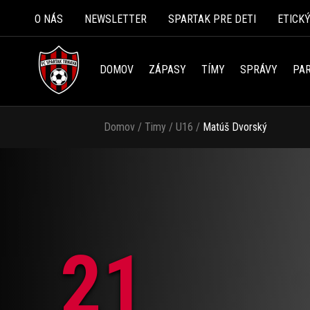
O NÁS
NEWSLETTER
SPARTAK PRE DETI
ETICK
DOMOV
ZÁPASY
TÍMY
SPRÁVY
PAR
Domov
/
Timy
/
U16
/
Matúš Dvorský
21