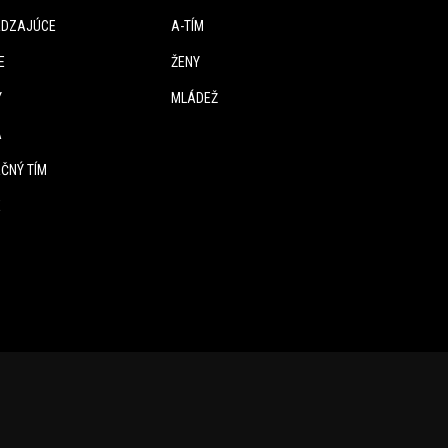
DZAJÚCE
A-TÍM
E
ŽENY
Y
MLÁDEŽ
A
ČNÝ TÍM
E