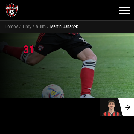
Domov
/
Timy
/
A-tím
/
Martin Janáček
31