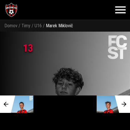
Domov
/
Timy
/
U16
/
Marek Miklovič
13