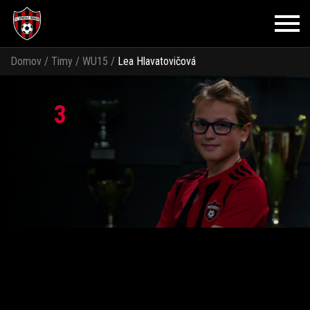
Domov
/
Timy
/
WU15
/
Lea Hlavatovičová
3