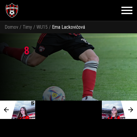
Domov
/
Timy
/
WU15
/
Ema Lackovičová
8