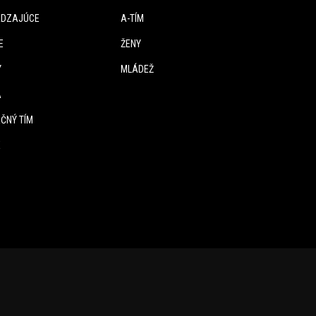
DZAJÚCE
A-TÍM
E
ŽENY
Y
MLÁDEŽ
A
ČNÝ TÍM
E