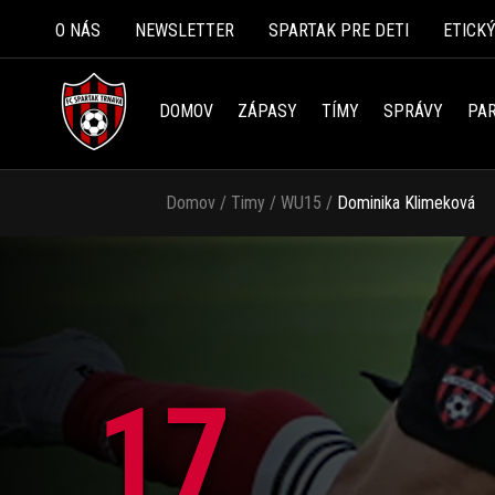
O NÁS
NEWSLETTER
SPARTAK PRE DETI
ETICK
DOMOV
ZÁPASY
TÍMY
SPRÁVY
PAR
Domov
/
Timy
/
WU15
/
Dominika Klimeková
17