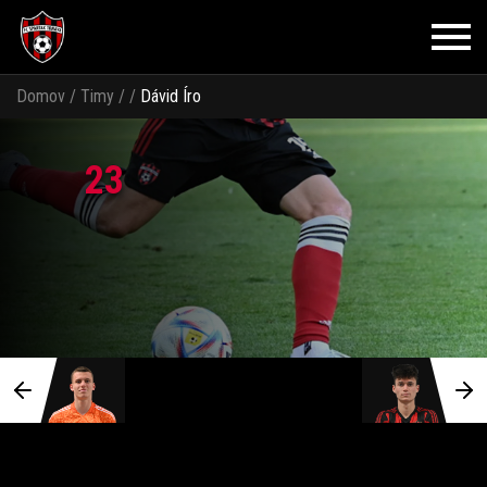
Domov
/
Timy
/
/
Dávid Íro
23