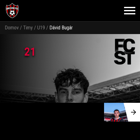
Domov
/
Timy
/
U19
/
Dávid Bugár
21