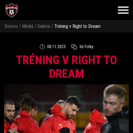
Domov
/
Médiá
/
Galérie
/
Tréning v Right to Dream
08.11.2023
66 Fotky
TRÉNING V RIGHT TO
DREAM