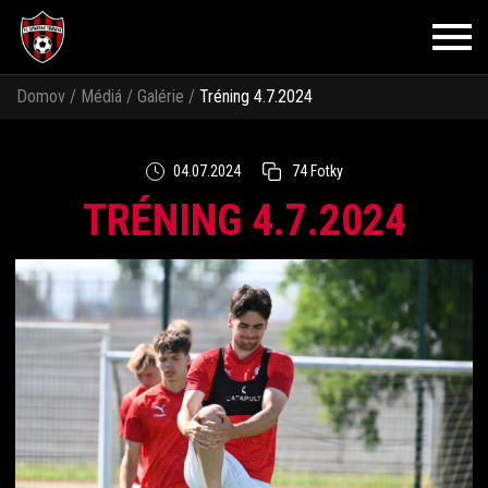
Domov
/
Médiá
/
Galérie
/
Tréning 4.7.2024
04.07.2024
74 Fotky
TRÉNING 4.7.2024