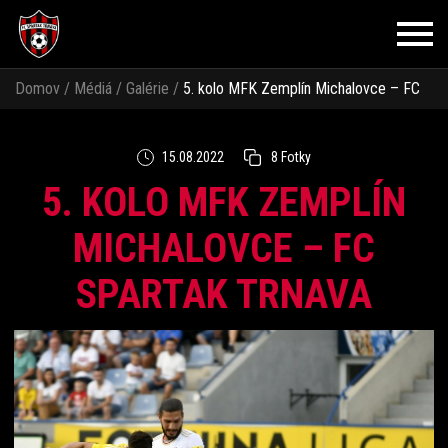
Domov
/
Médiá
/
Galérie
/
5. kolo MFK Zemplín Michalovce – FC
Spartak Trnava
15.08.2022
8 Fotky
5. KOLO MFK ZEMPLÍN
MICHALOVCE – FC
SPARTAK TRNAVA