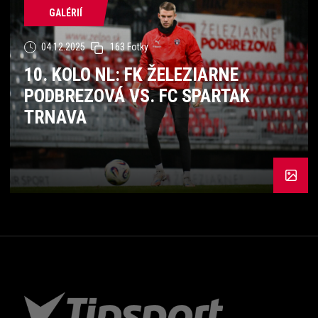
GALÉRIÍ
04.12.2025
163 Fotky
10. KOLO NL: FK ŽELEZIARNE
PODBREZOVÁ VS. FC SPARTAK
TRNAVA