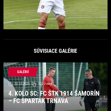
SÚVISIACE GALÉRIE
GALÉRIÍ
22.10.2025
132 Fotky
4. KOLO SC: FC ŠTK 1914 ŠAMORÍN
– FC SPARTAK TRNAVA