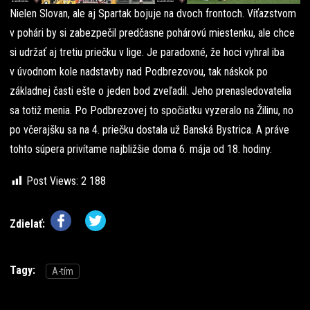
Nielen Slovan, ale aj Spartak bojuje na dvoch frontoch. Víťazstvom
v pohári by si zabezpečil predčasne pohárovú miestenku, ale chce
si udržať aj tretiu priečku v lige. Je paradoxné, že hoci vyhral iba
v úvodnom kole nadstavby nad Podbrezovou, tak náskok po
základnej časti ešte o jeden bod zveľadil. Jeho prenasledovatelia
sa totiž menia. Po Podbrezovej to spočiatku vyzeralo na Žilinu, no
po včerajšku sa na 4. priečku dostala už Banská Bystrica. A práve
tohto súpera privítame najbližšie doma 6. mája od 18. hodiny.
Post Views:
2 188
Zdielať:
Tagy:
A-tím