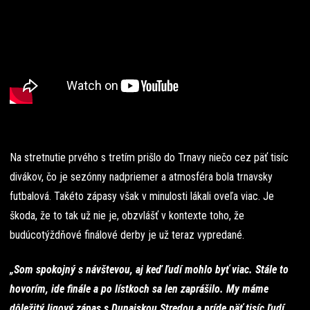
Na stretnutie prvého s tretím prišlo do Trnavy niečo cez päť tisíc
divákov, čo je sezónny nadpriemer a atmosféra bola trnavsky
futbalová. Takéto zápasy však v minulosti lákali oveľa viac. Je
škoda, že to tak už nie je, obzvlášť v kontexte toho, že
budúcotýždňové finálové derby je už teraz vypredané.
„Som spokojný s návštevou, aj keď ľudí mohlo byť viac. Stále to
hovorím, ide finále a po lístkoch sa len zaprášilo. My máme
dôležitý ligový zápas s Dunajskou Stredou a príde päť tisíc ľudí.