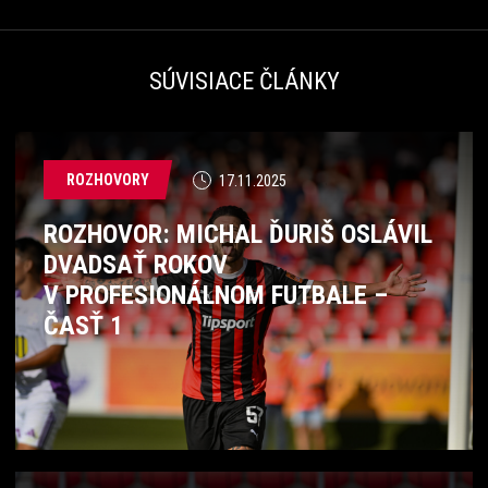
SÚVISIACE ČLÁNKY
ROZHOVORY
17.11.2025
ROZHOVOR: MICHAL ĎURIŠ OSLÁVIL
DVADSAŤ ROKOV
V PROFESIONÁLNOM FUTBALE –
ČASŤ 1