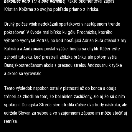
nakoniec bolo 1:1 a bod berieme,“
takto okomentoval zápas
Kristián Koštrna zo svojho pohľadu priamo z ihriska.
Druhý polčas však nedokázali spartakovci v nastúpenom trende
pokračovať. V úvode mal blízko ku gólu Procházka, ktorého
výborne vychytal Petráš, no keď hosťujúci Adrián Guľa stiahol z hry
Kalmára a Andzouanu poslal vyššie, hostia sa chytili. Káčer ešte
zahodil tutovku, keď prestrelil zblízka bránku, ale potom vyšla
Dunajskostredčanom akcia s presnou strelou Andzouanu k tyčke
a skóre sa vyrovnalo.
Tento výsledok napokon ostal v platnosti až do konca a obaja
tréneri sa zhodli na tom, že bol nielen zaslúžený, ale aj že sú s ním
spokojní. Dunajská Streda síce stratila ďalšie dva body náskoku, ale
udržala Slovan za sebou a vo vzájomnom zápase im môže stačiť aj
remíza.