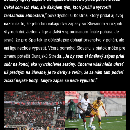
Čakal som ich viac, ale ďakujem tým, ktorí prišli a vytvorili
fantastickú atmosféru,“
povzdychol si Koštrna, ktorý pridal aj svoj
názor na to, že jeho tím čakajú dva zápasy so Slovanom v rozpätí
štyroch dní. Jeden v lige a ďalší v spomínanom finále pohára. Je
jasné, že pre Spartak je dôležitejšie obhájiť prvenstvo v pohári, ale
ani ligu nechce vypustiť. Včera pomohol Slovanu, v piatok môže pre
zmenu potešiť Dunajskú Stredu.
„Ja by som si finálový zápas prial
skôr na konci, ako vyvrcholenie sezóny. Chceme však niečo uhrať
už predtým na Slovane, je to derby a verím, že sa nám tam podarí
získať nejaké body. Takýto zápas sa nedá vypustiť.“