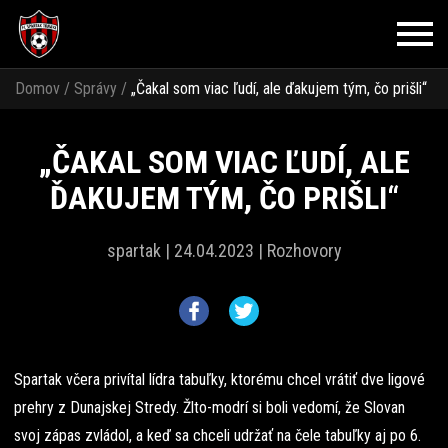
Domov
/
Správy
/
„Čakal som viac ľudí, ale ďakujem tým, čo prišli“
„ČAKAL SOM VIAC ĽUDÍ, ALE
ĎAKUJEM TÝM, ČO PRIŠLI“
spartak |
24.04.2023 |
Rozhovory
Spartak včera privítal lídra tabuľky, ktorému chcel vrátiť dve ligové
prehry z Dunajskej Stredy. Žlto-modrí si boli vedomí, že Slovan
svoj zápas zvládol, a keď sa chceli udržať na čele tabuľky aj po 6.