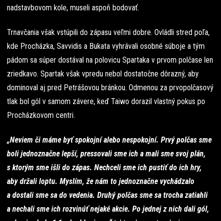
nadstavbovom kole, museli aspoň bodovať.
Trnavčania však vstúpili do zápasu veľmi dobre. Ovládli stred poľa,
kde Procházka, Savvidis a Bukata vyhrávali osobné súboje a tým
pádom sa súper dostával na polovicu Spartaka v prvom polčase len
zriedkavo. Spartak však vpredu nebol dostatočne dôrazný, aby
dominoval aj pred Petrášovou bránkou. Odmenou za prvopolčasový
tlak bol gól v samom závere, keď Taiwo dorazil vlastný pokus po
Procházkovom centri.
„Neviem či máme byť spokojní alebo nespokojní. Prvý polčas sme
boli jednoznačne lepší, pressovali sme ich a mali sme svoj plán,
s ktorým sme išli do zápas. Nechceli sme ich pustiť do ich hry,
aby držali loptu. Myslím, že nám to jednoznačne vychádzalo
a dostali sme sa do vedenia. Druhý polčas sme sa trocha zatiahli
a nechali sme ich rozvinúť nejaké akcie. Po jednej z nich dali gól,