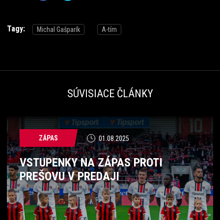
Tagy:
Michal Gašparík
A-tím
SÚVISIACE ČLÁNKY
ZÁPAS
01.08.2025
VSTUPENKY NA ZÁPAS PROTI
PREŠOVU V PREDAJI