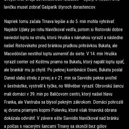
lavičku musel zobrať Gašparík štyroch dorastencov.
Napriek tomu začala Trnava lepšie a do 5. min mohla vyhrávať.
Najskôr Ujlaky po rohu hlavičkoval vedľa, potom si Ristovski dobre
naviedol loptu na strelu, ktorú Hruška s námahou vyrazil a následne
našiel Ristovskeho pred bránkou prudkou prihrávkou Bukata, ale
Macedónčan nestihol loptu usmerniť do siete. V 14. min Hruška
vyrazil center od Koštrnu priamo na Bukatu, ktorý napálil loptu späť,
ale brankár mu ju chytil. Po peknej kombinácii Oseni, Bukata poslal
Daniel slabú strelu z prvej a v 21. min sa Savvidis pekne uvoľnil
v šestnástke, vystrelil k tyčke, no Willvéber vyrazil. Obrovskú šancu
mali domáci v 39. min po Baličovom centri, ktorý našiel hlavu
Franka, ale Vantruba sa blysol pekným zákrokom. Domáci pohrozili
aj dvoma priamymi kopmi Polievku, ktoré však trnavská obrana
dokázala odvrátiť. V závere ešte Savvidis hlavičkoval nad bránku
a polčas s viacerými šancami Trnavy sa skončil bez gólov.