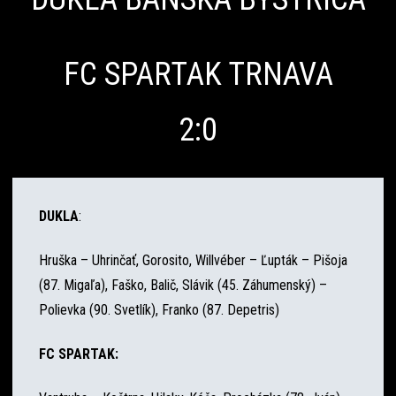
FC SPARTAK TRNAVA
2:0
DUKLA
:
Hruška – Uhrinčať, Gorosito, Willvéber – Ľupták – Pišoja
(87. Migaľa), Faško, Balič, Slávik (45. Záhumenský) –
Polievka (90. Svetlík), Franko (87. Depetris)
FC SPARTAK: