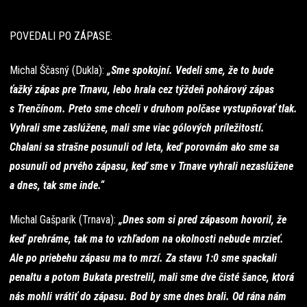
POVEDALI PO ZÁPASE:
Michal Ščasný (Dukla):
„Sme spokojní. Vedeli sme, že to bude
ťažký zápas pre Trnavu, lebo hrala cez týždeň pohárový zápas
s Trenčínom. Preto sme chceli v druhom polčase vystupňovať tlak.
Vyhrali sme zaslúžene, mali sme viac gólových príležitostí.
Chalani sa strašne posunuli od leta, keď porovnám ako sme sa
posunuli od prvého zápasu, keď sme v Trnave vyhrali nezaslúžene
a dnes, tak sme inde.“
Michal Gašparík (Trnava):
„Dnes som si pred zápasom hovoril, že
keď prehráme, tak ma to vzhľadom na okolnosti nebude mrzieť.
Ale po priebehu zápasu ma to mrzí. Za stavu 1:0 sme spackali
penaltu a potom Bukata prestrelil, mali sme dve čisté šance, ktorá
nás mohli vrátiť do zápasu. Bod by sme dnes brali. Od rána nám