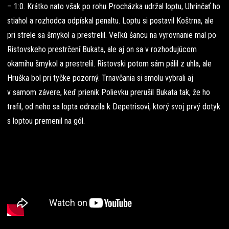
– 1:0. Krátko nato však po rohu Procházka udržal loptu, Uhrinčať ho
stiahol a rozhodca odpískal penaltu. Loptu si postavil Koštrna, ale
pri strele sa šmykol a prestrelil. Veľkú šancu na vyrovnanie mal po
Ristovskeho prestrčení Bukata, ale aj on sa v rozhodujúcom
okamihu šmykol a prestrelil. Ristovski potom sám pálil z uhla, ale
Hruška bol pri tyčke pozorný. Trnavčania si smolu vybrali aj
v samom závere, keď prienik Polievku prerušil Bukata tak, že ho
trafil, od neho sa lopta odrazila k Depetrisovi, ktorý svoj prvý dotyk
s loptou premenil na gól.