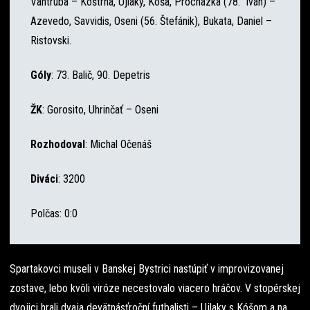
Vantruba – Koštrna, Ujlaky, Kóša, Procházka (78. Iván) –
Azevedo, Savvidis, Oseni (56. Štefánik), Bukata, Daniel –
Ristovski.
Góly
: 73. Balič, 90. Depetris
ŽK
: Gorosito, Uhrinčať – Oseni
Rozhodoval
: Michal Očenáš
Diváci
: 3200
Polčas: 0:0
Spartakovci museli v Banskej Bystrici nastúpiť v improvizovanej
zostave, lebo kvôli viróze necestovalo viacero hráčov. V stopérskej
dvojici hrali dvaja devätnásťroční futbalisti – Ujlaky s Kóšom a na