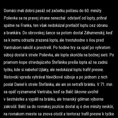
Domáci mali dobrú pasáž od začiatku polčasu do 60. minúty.
Polievka sa na pravej strane nenechal odstaviť od lopty, prihral
spätne na Franka, ten však nedokázal pretlačiť loptu cez obranu
a brankára. Do obrovskej šance sa potom dostal Záhumenský, keď
sa k nemu odrazila zrazená lopta, ale trestuhodne s ňou pred
Vantrubom naložil a prestrelil. Po hodine hry sa opäť po vyhratom
súboji dostal k strele Polievka, ale lopta skončila na bočnej sieti. Po
priamom kope striedajúceho Štefánika prešla lopta až na zadnú
tyčku, kde si nabehol Ujlaky, ale nedokázal loptu trafiť presne.
Ristovski vpredu vyhrával hlavičkové súboje a po jednom z nich
poslal Daniel k strele Štefánika, ale ani on netrafil bránku. V 71. min
sa opäť vyznamenal Vantruba, keď sa Balič šikovne uvoľnil
v šestnástke a vypálil na bránku, ale trnavský gólman výborne
zakročil. Balič sa do rovnakej pozície dostal aj o dve minúty neskôr,
na rovnakom mieste sa znova otočil a tentoraz trafil presne k tyčke