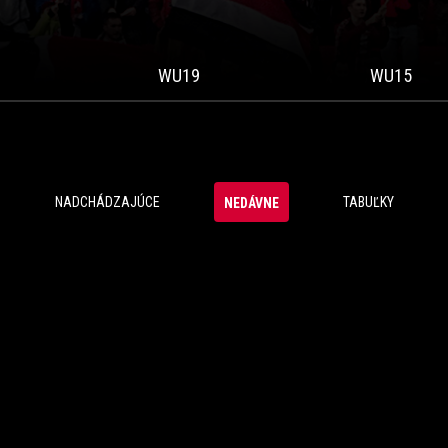
WU19
WU15
NADCHÁDZAJÚCE
TABUĽKY
NEDÁVNE