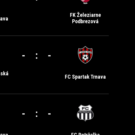
FK Železiarne
nava
Podbrezová
-
:
-
nská
FC Spartak Trnava
-
:
-
nava
FC Petržalka