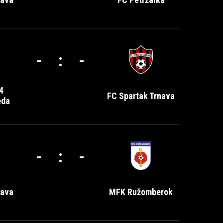
-
:
-
4
FC Spartak Trnava
eda
-
:
-
nava
MFK Ružomberok