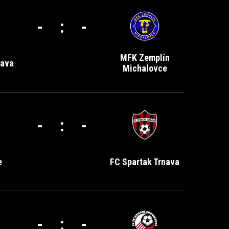
-
:
-
MFK Zemplín
nava
Michalovce
-
:
-
e
FC Spartak Trnava
-
:
-