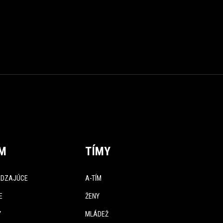
ÍM
TÍMY
DZAJÚCE
A-TÍM
E
ŽENY
Y
MLÁDEŽ