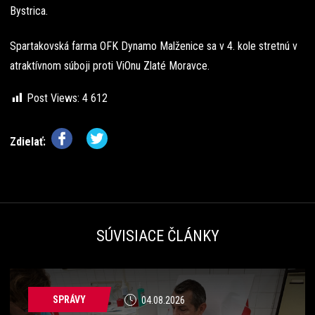
Bystrica.
Spartakovská farma OFK Dynamo Malženice sa v 4. kole stretnú v
atraktívnom súboji proti ViOnu Zlaté Moravce.
Post Views:
4 612
Zdielať:
SÚVISIACE ČLÁNKY
SPRÁVY
04.08.2026