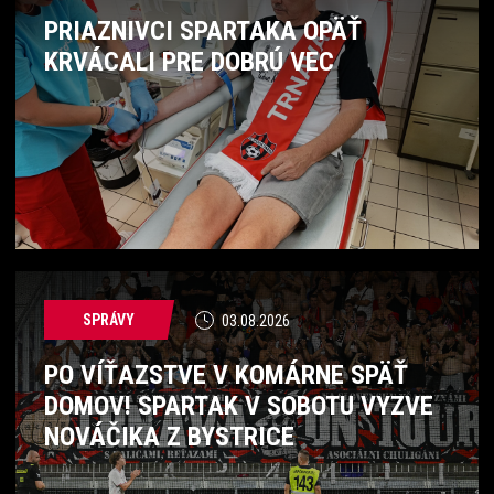
PRIAZNIVCI SPARTAKA OPÄŤ
KRVÁCALI PRE DOBRÚ VEC
SPRÁVY
03.08.2026
PO VÍŤAZSTVE V KOMÁRNE SPÄŤ
DOMOV! SPARTAK V SOBOTU VYZVE
NOVÁČIKA Z BYSTRICE