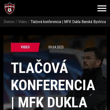
Domov
/
Video
/
Tlačová konferencia | MFK Dukla Banská Bystrica
vs. FC Spartak Trnava
VIDEO
09.04.2023
TLAČOVÁ
KONFERENCIA
| MFK DUKLA