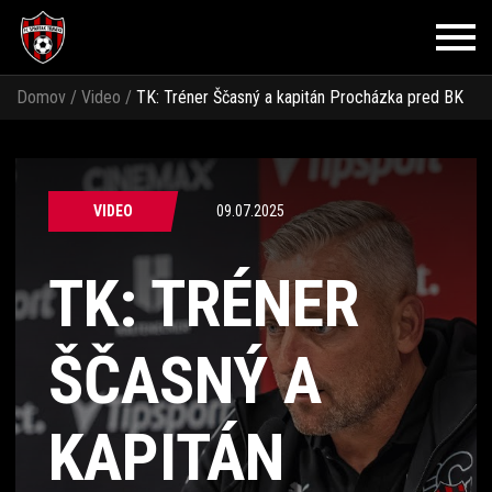
Domov
/
Video
/
TK: Tréner Ščasný a kapitán Procházka pred BK
Häcken
VIDEO
09.07.2025
TK: TRÉNER
ŠČASNÝ A
KAPITÁN