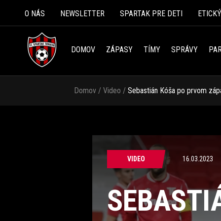
O NÁS
NEWSLETTER
SPARTAK PRE DETI
ETICK
DOMOV
ZÁPASY
TÍMY
SPRÁVY
PAR
Domov
/
Video
/
Sebastián Kóša po prvom zápa
VIDEO
16.03.2023
SEBASTI