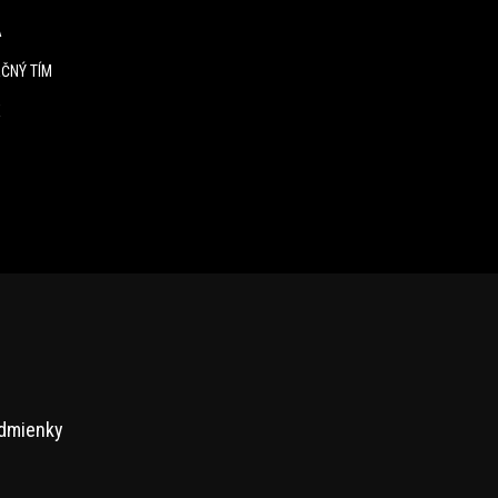
A
ČNÝ TÍM
E
dmienky