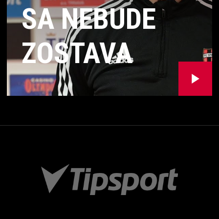
SA NEBUDE
ZOSTAVA
ZHODOVAŤ S
PRVÝM
JARNÝM
KOLOM