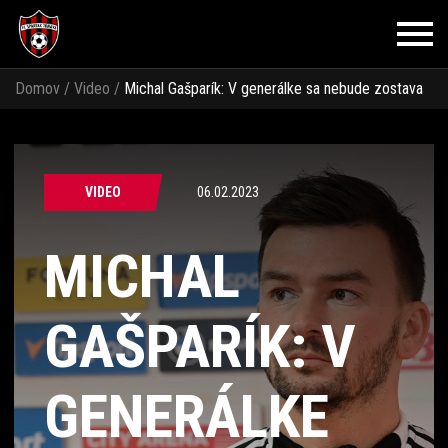
Domov
/
Video
/
Michal Gašparík: V generálke sa nebude zostava
zhodovať s prvým jarným kolom
VIDEO
06.02.2023
MICHAL
GAŠPARÍK: V
GENERÁLKE