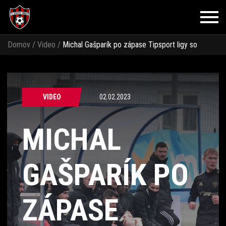
Domov
/
Video
/
Michal Gašparík po zápase Tipsport ligy so
Zlínom
VIDEO
02.02.2023
MICHAL
GAŠPARÍK PO
ZÁPASE