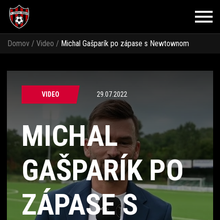
Domov
/
Video
/
Michal Gašparík po zápase s Newtownom
VIDEO
29.07.2022
MICHAL
GAŠPARÍK PO
ZÁPASE S