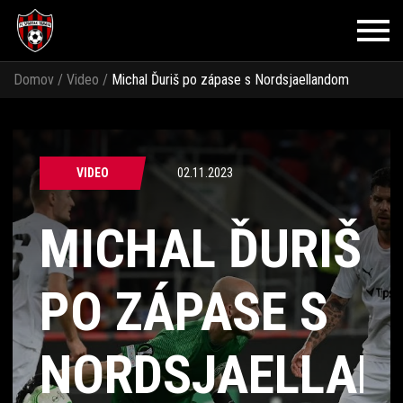
Domov
/
Video
/
Michal Ďuriš po zápase s Nordsjaellandom
VIDEO
02.11.2023
MICHAL ĎURIŠ
PO ZÁPASE S
NORDSJAELLAN