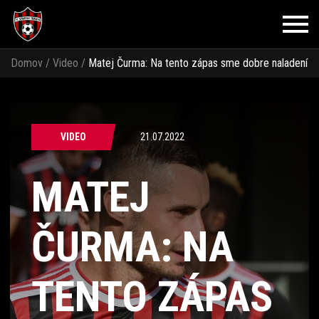
Domov
/
Video
/
Matej Čurma: Na tento zápas sme dobre naladení
VIDEO
21.07.2022
MATEJ
ČURMA: NA
TENTO ZÁPAS